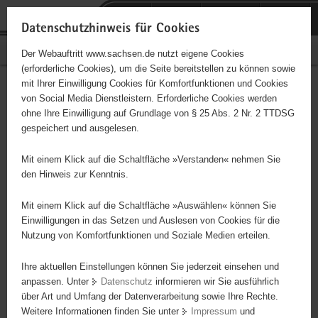
P
Portalübergreifende
o
H
Navigation
Datenschutzhinweis für Cookies
r
a
S
Bürgerschaftliches Engagement
Der Webauftritt www.sachsen.de nutzt eigene Cookies
t
u
e
(erforderliche Cookies), um die Seite bereitstellen zu können sowie
a
p
r
mit Ihrer Einwilligung Cookies für Komfortfunktionen und Cookies
l
t
v
Interessengemeinschaft
Hauptinhalt
von Social Media Dienstleistern. Erforderliche Cookies werden
ü
i
i
ohne Ihre Einwilligung auf Grundlage von § 25 Abs. 2 Nr. 2 TTDSG
Sigus e.V.
b
n
c
gespeichert und ausgelesen.
e
h
e
Träger: Interessengemeinschaft Sigus e. V.
r
a
Mit einem Klick auf die Schaltfläche »Verstanden« nehmen Sie
g
l
den Hinweis zur Kenntnis.
Soziale Innovation für Gesundheit und Selbsthilfe - Träger
r
t
verschiedener Projekte im sozialen und soziokulturellen Bereich. In
e
Mit einem Klick auf die Schaltfläche »Auswählen« können Sie
unserem Verein sind auch sehbehinderte Menschen aktiv, die für
i
Einwilligungen in das Setzen und Auslesen von Cookies für die
ihr Engagement Unterstützung benötigen.
Nutzung von Komfortfunktionen und Soziale Medien erteilen.
f
e
Ihre aktuellen Einstellungen können Sie jederzeit einsehen und
n
anpassen. Unter
Datenschutz
informieren wir Sie ausführlich
d
über Art und Umfang der Datenverarbeitung sowie Ihre Rechte.
e
Weitere Informationen finden Sie unter
Impressum
und
N