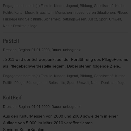
Engagementbereich(e) Familie, Kinder, Jugend, Bildung, Gesellschaft, Kirche,
Politik, Kultur, Musik, Brauchtum, Menschen in besonderen Situationen, Pflege,
Fürsorge und Selbsthilfe, Sicherheit, Rettungswesen, Justiz, Sport, Umwelt,
Natur, Denkmalpflege
SWIS
PaStell
-
Senioren
Dresden, Beginn: 01.01.2008, Dauer: unbegrenzt
wohnen
. 2011 wird der Schwerpunkt auf der Fortführung des PflegeForums
im
als Pflegebechwerdestelle liegem. Dabei stehen folgende Ziele...
Stadtteil
Engagementbereich(e) Familie, Kinder, Jugend, Bildung, Gesellschaft, Kirche,
Politik, Pflege, Fürsorge und Selbsthilfe, Sport, Umwelt, Natur, Denkmalpflege
PaStell
KultReif
Dresden, Beginn: 01.01.2009, Dauer: unbegrenzt
Aus den KulturMessen von 2008 und 2009 sowie dem in einer
Auflage von 5.000 im März 2010 veröffentlichten
SeniorenKulturKatalog...