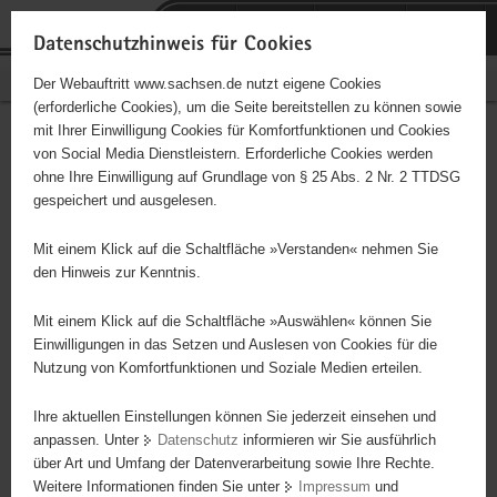
P
Portalübergreifende
o
H
Navigation
Datenschutzhinweis für Cookies
r
a
S
Bürgerschaftliches Engagement
Der Webauftritt www.sachsen.de nutzt eigene Cookies
t
u
e
(erforderliche Cookies), um die Seite bereitstellen zu können sowie
a
p
r
mit Ihrer Einwilligung Cookies für Komfortfunktionen und Cookies
l
t
v
SV Theuma
Hauptinhalt
von Social Media Dienstleistern. Erforderliche Cookies werden
ü
i
i
ohne Ihre Einwilligung auf Grundlage von § 25 Abs. 2 Nr. 2 TTDSG
b
n
c
Träger: SV Theuma
gespeichert und ausgelesen.
e
h
e
r
a
Aufbau einer neuen Männermannschaft durch Rückkehr einiger
Mit einem Klick auf die Schaltfläche »Verstanden« nehmen Sie
g
l
ehemaliger Talente
den Hinweis zur Kenntnis.
r
t
e
Mit einem Klick auf die Schaltfläche »Auswählen« können Sie
i
Einwilligungen in das Setzen und Auslesen von Cookies für die
Nutzung von Komfortfunktionen und Soziale Medien erteilen.
f
e
Ihre aktuellen Einstellungen können Sie jederzeit einsehen und
n
anpassen. Unter
Datenschutz
informieren wir Sie ausführlich
d
über Art und Umfang der Datenverarbeitung sowie Ihre Rechte.
e
Weitere Informationen finden Sie unter
Impressum
und
N