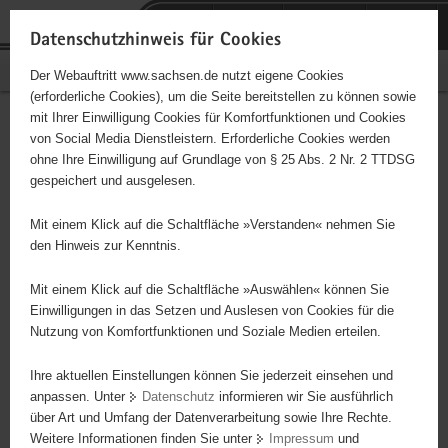
P
Portalübergreifende
o
H
Navigation
Datenschutzhinweis für Cookies
r
a
S
Bürgerschaftliches Engagement
Der Webauftritt www.sachsen.de nutzt eigene Cookies
t
u
e
(erforderliche Cookies), um die Seite bereitstellen zu können sowie
a
p
r
mit Ihrer Einwilligung Cookies für Komfortfunktionen und Cookies
l
t
v
Chorgemeinschaft Lützeltal
Hauptinhalt
von Social Media Dienstleistern. Erforderliche Cookies werden
ü
i
i
ohne Ihre Einwilligung auf Grundlage von § 25 Abs. 2 Nr. 2 TTDSG
e.V. Frankenberg
b
n
c
gespeichert und ausgelesen.
e
h
e
Träger: eingetragener Verein
r
a
Mit einem Klick auf die Schaltfläche »Verstanden« nehmen Sie
g
l
den Hinweis zur Kenntnis.
Frauenchor 14 Mitglieder wöchtl. Chorprobe für Volkslieder
r
t
e
Mit einem Klick auf die Schaltfläche »Auswählen« können Sie
i
Einwilligungen in das Setzen und Auslesen von Cookies für die
Nutzung von Komfortfunktionen und Soziale Medien erteilen.
f
e
Ihre aktuellen Einstellungen können Sie jederzeit einsehen und
n
anpassen. Unter
Datenschutz
informieren wir Sie ausführlich
d
über Art und Umfang der Datenverarbeitung sowie Ihre Rechte.
e
Weitere Informationen finden Sie unter
Impressum
und
N