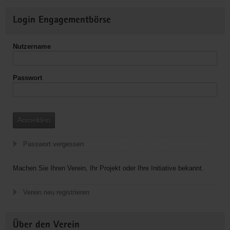
Betreuung,Beratung
Weitere
und
Login Engagementbörse
Informationen
Begleitung
von
Nutzername
Menschen
in
Notlagen
Passwort
Anmelden
Passwort vergessen
Machen Sie Ihren Verein, Ihr Projekt oder Ihre Initiative bekannt.
Verein neu registrieren
Über den Verein