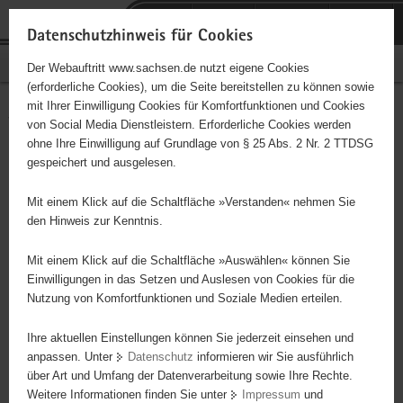
P
Portalübergreifende
o
H
Navigation
Datenschutzhinweis für Cookies
r
a
S
Bürgerschaftliches Engagement
Der Webauftritt www.sachsen.de nutzt eigene Cookies
t
u
e
(erforderliche Cookies), um die Seite bereitstellen zu können sowie
a
p
r
mit Ihrer Einwilligung Cookies für Komfortfunktionen und Cookies
l
t
v
Verein Neue Arbeit (VNA)
Hauptinhalt
von Social Media Dienstleistern. Erforderliche Cookies werden
ü
i
i
ohne Ihre Einwilligung auf Grundlage von § 25 Abs. 2 Nr. 2 TTDSG
Sächsische
b
n
c
gespeichert und ausgelesen.
e
h
e
Schweiz/Weißeritzkreis e. V.,
r
a
Mit einem Klick auf die Schaltfläche »Verstanden« nehmen Sie
g
l
den Hinweis zur Kenntnis.
Freital
r
t
e
Mit einem Klick auf die Schaltfläche »Auswählen« können Sie
Träger: VNA Sächs.Schweiz/Weißeritzkreis e. V.
i
Einwilligungen in das Setzen und Auslesen von Cookies für die
Nutzung von Komfortfunktionen und Soziale Medien erteilen.
f
- Betreuung, Beratung und Begleitung von Menschen in Notlagen
e
Ihre aktuellen Einstellungen können Sie jederzeit einsehen und
n
anpassen. Unter
Datenschutz
informieren wir Sie ausführlich
d
über Art und Umfang der Datenverarbeitung sowie Ihre Rechte.
e
Weitere Informationen finden Sie unter
Impressum
und
N