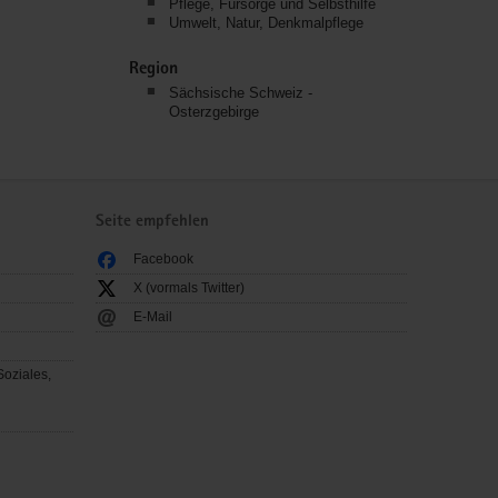
Pflege, Fürsorge und Selbsthilfe
Umwelt, Natur, Denkmalpflege
Region
Sächsische Schweiz -
Osterzgebirge
Seite empfehlen
Facebook
X (vormals Twitter)
E-Mail
Soziales,