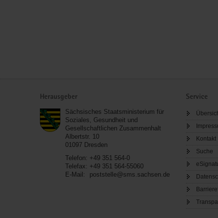
Service
Herausgeber
Service
Sächsisches Staatsministerium für
Übersic
Soziales, Gesundheit und
Impres
Gesellschaftlichen Zusammenhalt
Albertstr. 10
Kontakt
01097
Dresden
Suche
Telefon:
+49 351 564-0
eSignat
Telefax:
+49 351 564-55060
E-Mail:
poststelle@sms.sachsen.de
Datensc
Barriere
Transpa