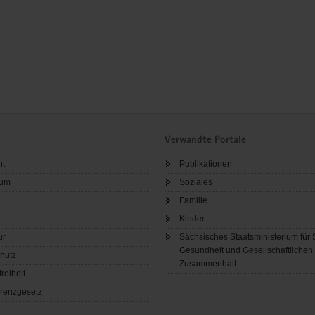
Verwandte Portale
ht
Publikationen
sum
Soziales
Familie
Kinder
ur
Sächsisches Staatsministerium für 
Gesundheit und Gesellschaftlichen
hutz
Zusammenhalt
freiheit
renzgesetz