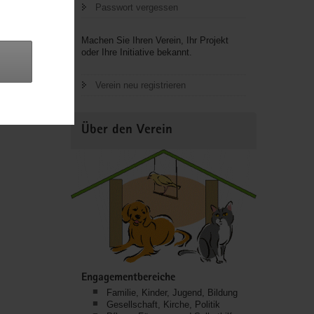
Passwort vergessen
Machen Sie Ihren Verein, Ihr Projekt
oder Ihre Initiative bekannt.
Verein neu registrieren
Über den Verein
Engagementbereiche
Familie, Kinder, Jugend, Bildung
Gesellschaft, Kirche, Politik