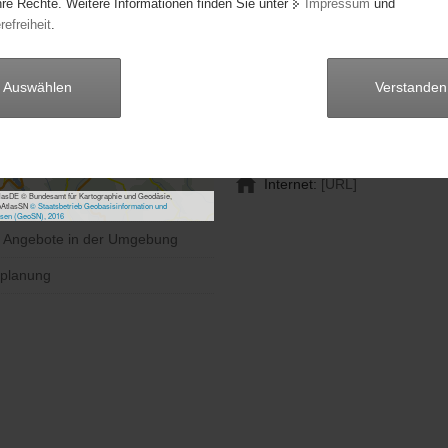
hre Rechte. Weitere Informationen finden Sie unter
Impressum
und
Frau Ute Weißbach
refreiheit
.
Anschrift:
Rabenauer Straße 40
Auswählen
Verstanden
01744 Dippoldiswalde
Telefon:
03504/619950
Internet:
[URL]
asDE © Bundesamt für Kartographie und Geodäsie,
bAtlasSN
© Staatsbetrieb Geobasisinformation und
sen (GeoSN), 2016
e Angebote in der Umgebung
planung