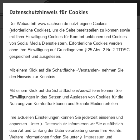
P
Portalübergreifende
o
H
Navigation
Datenschutzhinweis für Cookies
r
a
S
Bürgerschaftliches Engagement
Der Webauftritt www.sachsen.de nutzt eigene Cookies
t
u
e
(erforderliche Cookies), um die Seite bereitstellen zu können sowie
a
p
r
mit Ihrer Einwilligung Cookies für Komfortfunktionen und Cookies
l
t
v
Kultur- und Heimatverein
Hauptinhalt
von Social Media Dienstleistern. Erforderliche Cookies werden
ü
i
i
ohne Ihre Einwilligung auf Grundlage von § 25 Abs. 2 Nr. 2 TTDSG
Sörnewitz e. V.
b
n
c
gespeichert und ausgelesen.
e
h
e
Träger: eingetragener Verein - e. V.
r
a
Mit einem Klick auf die Schaltfläche »Verstanden« nehmen Sie
g
l
den Hinweis zur Kenntnis.
r
t
Diese Initiative ist besonders für Kinder und
e
Mit einem Klick auf die Schaltfläche »Auswählen« können Sie
Jugendliche geeignet.
i
Einwilligungen in das Setzen und Auslesen von Cookies für die
Nutzung von Komfortfunktionen und Soziale Medien erteilen.
f
e
Gemeinnütziger Verein zur Förderung von Kunst, Kultur, Bildung,
Ihre aktuellen Einstellungen können Sie jederzeit einsehen und
n
Erziehung, sozialem Engagement sowie zur Pflege des
anpassen. Unter
Datenschutz
informieren wir Sie ausführlich
d
heimatlichen Brauchtums.
über Art und Umfang der Datenverarbeitung sowie Ihre Rechte.
e
Weitere Informationen finden Sie unter
Impressum
und
N