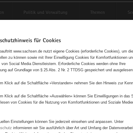
en
Politik und Verwaltung
Themen
Se
schutzhinweis für Cookies
Schriftgröße anpassen
Kontr
auftritt www.sachsen.de nutzt eigene Cookies (erforderliche Cookies), um die
tellen zu können sowie mit Ihrer Einwilligung Cookies für Komfortfunktionen u
hofswerdaer Fußballverein 08 
t
 von Social Media Dienstleistern. Erforderliche Cookies werden ohne Ihre
igung auf Grundlage von § 25 Abs. 2 Nr. 2 TTDSG gespeichert und ausgelesen
FV 08
em Klick auf die Schaltfläche »Verstanden« nehmen Sie den Hinweis zur Kenn
 Freizeitspaß
em Klick auf die Schaltfläche »Auswählen« können Sie Einwilligungen in das 
Bischofswerdaer Fußballve
lesen von Cookies für die Nutzung von Komfortfunktionen und Soziale Medie
eV
tuellen Einstellungen können Sie jederzeit einsehen und anpassen. Unter
Anschrift:
nschutz
informieren wir Sie ausführlich über Art und Umfang der Datenverarbe
Schmöllner Weg 3