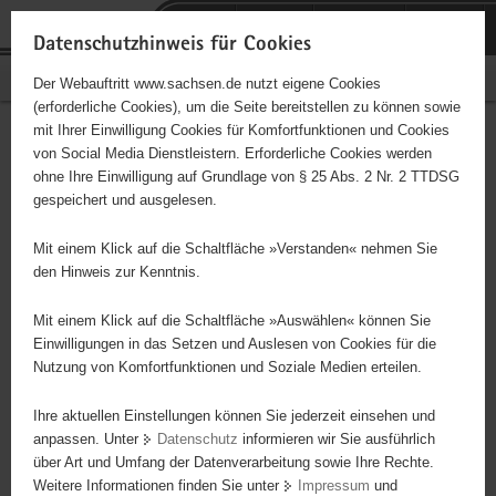
P
Portalübergreifende
o
H
Navigation
Datenschutzhinweis für Cookies
r
a
S
Bürgerschaftliches Engagement
Der Webauftritt www.sachsen.de nutzt eigene Cookies
t
u
e
(erforderliche Cookies), um die Seite bereitstellen zu können sowie
a
p
r
mit Ihrer Einwilligung Cookies für Komfortfunktionen und Cookies
l
t
v
SG 90 Braunsdorf e.V.
Hauptinhalt
von Social Media Dienstleistern. Erforderliche Cookies werden
ü
i
i
ohne Ihre Einwilligung auf Grundlage von § 25 Abs. 2 Nr. 2 TTDSG
b
n
c
Träger: eingetragener Verein - e. V.
gespeichert und ausgelesen.
e
h
e
r
a
Mit einem Klick auf die Schaltfläche »Verstanden« nehmen Sie
Diese Initiative ist besonders für Kinder und
g
l
den Hinweis zur Kenntnis.
Jugendliche geeignet.
r
t
e
Mit einem Klick auf die Schaltfläche »Auswählen« können Sie
i
Einwilligungen in das Setzen und Auslesen von Cookies für die
Betreuung von Kindern und Jugendlichen beim Sport und in der
Nutzung von Komfortfunktionen und Soziale Medien erteilen.
f
Freizeit
e
Ihre aktuellen Einstellungen können Sie jederzeit einsehen und
n
anpassen. Unter
Datenschutz
informieren wir Sie ausführlich
d
über Art und Umfang der Datenverarbeitung sowie Ihre Rechte.
e
Weitere Informationen finden Sie unter
Impressum
und
N