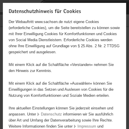
P
Portalübergreifende
o
H
Navigation
Datenschutzhinweis für Cookies
r
a
S
Bürgerschaftliches Engagement
Der Webauftritt www.sachsen.de nutzt eigene Cookies
t
u
e
(erforderliche Cookies), um die Seite bereitstellen zu können sowie
a
p
r
mit Ihrer Einwilligung Cookies für Komfortfunktionen und Cookies
l
t
v
Lebenshilfe für Menschen
Hauptinhalt
von Social Media Dienstleistern. Erforderliche Cookies werden
ü
i
i
ohne Ihre Einwilligung auf Grundlage von § 25 Abs. 2 Nr. 2 TTDSG
mit Behinderung e. V.
b
n
c
gespeichert und ausgelesen.
e
h
e
Bischofswerda / Tierpark
r
a
Mit einem Klick auf die Schaltfläche »Verstanden« nehmen Sie
g
l
den Hinweis zur Kenntnis.
Träger: Lebenshilfe für Menschen mit Behinderung e. V.
r
t
Bischofswerda
e
Mit einem Klick auf die Schaltfläche »Auswählen« können Sie
i
Einwilligungen in das Setzen und Auslesen von Cookies für die
Die Lebenshilfe vertritt die Rechte und Interessen der geistig
Nutzung von Komfortfunktionen und Soziale Medien erteilen.
f
behinderte Menschen und ihrer Familien. Sie bietet Beratung und
e
Unterstützung für betroffene Eltern, leistet wertvolle Hilfe und
Ihre aktuellen Einstellungen können Sie jederzeit einsehen und
n
schafft Freiräume, die sie für ihre persönlichen Wünsche und
anpassen. Unter
Datenschutz
informieren wir Sie ausführlich
d
Bedürfnisse nutzen können. Tätikeitsfelder: - Träger der Werkstatt
über Art und Umfang der Datenverarbeitung sowie Ihre Rechte.
e
Weitere Informationen finden Sie unter
Impressum
und
für behinderte Menschen, - Träger des Tierparks Bischofswerda, -
N