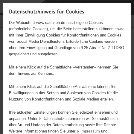
P
Portalübergreifende
o
H
Navigation
Datenschutzhinweis für Cookies
r
a
S
Bürgerschaftliches Engagement
Der Webauftritt www.sachsen.de nutzt eigene Cookies
t
u
e
(erforderliche Cookies), um die Seite bereitstellen zu können sowie
a
p
r
mit Ihrer Einwilligung Cookies für Komfortfunktionen und Cookies
l
t
v
ADFC Sachsen e.V.
Hauptinhalt
von Social Media Dienstleistern. Erforderliche Cookies werden
ü
i
i
ohne Ihre Einwilligung auf Grundlage von § 25 Abs. 2 Nr. 2 TTDSG
b
n
c
Träger: ADFC Sachsen e.V.
gespeichert und ausgelesen.
e
h
e
r
a
Mit einem Klick auf die Schaltfläche »Verstanden« nehmen Sie
Diese Initiative ist besonders für Kinder und
g
l
den Hinweis zur Kenntnis.
Jugendliche geeignet.
r
t
e
Mit einem Klick auf die Schaltfläche »Auswählen« können Sie
i
Einwilligungen in das Setzen und Auslesen von Cookies für die
Im ADFC Sachsen vereinen sich Radfahrer, um sich für einen
Nutzung von Komfortfunktionen und Soziale Medien erteilen.
f
fahrradfreundlichen und lebenswerten Freistaat einzusetzen und
e
den Spaß an der Benutzung des besten Verkehrsmittels der Welt
Ihre aktuellen Einstellungen können Sie jederzeit einsehen und
n
zu teilen. Größere Ortsgruppen gibt es in Leipzig, Chemnitz,
anpassen. Unter
Datenschutz
informieren wir Sie ausführlich
d
über Art und Umfang der Datenverarbeitung sowie Ihre Rechte.
Dresden und Zwickau. Dazu noch Aktive in kleineren Städten.
e
Weitere Informationen finden Sie unter
Impressum
und
N