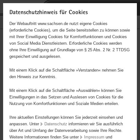
P
Portalübergreifende
o
H
Navigation
Datenschutzhinweis für Cookies
r
a
S
Bürgerschaftliches Engagement
Der Webauftritt www.sachsen.de nutzt eigene Cookies
t
u
e
(erforderliche Cookies), um die Seite bereitstellen zu können sowie
a
p
r
mit Ihrer Einwilligung Cookies für Komfortfunktionen und Cookies
l
t
v
Bienert Förderverein
Hauptinhalt
von Social Media Dienstleistern. Erforderliche Cookies werden
ü
i
i
ohne Ihre Einwilligung auf Grundlage von § 25 Abs. 2 Nr. 2 TTDSG
Plauenscher Grund e. V.
b
n
c
gespeichert und ausgelesen.
e
h
e
Träger: Mitglieder
r
a
Mit einem Klick auf die Schaltfläche »Verstanden« nehmen Sie
g
l
den Hinweis zur Kenntnis.
r
t
Diese Initiative ist besonders für Kinder und
e
Mit einem Klick auf die Schaltfläche »Auswählen« können Sie
Jugendliche geeignet.
i
Einwilligungen in das Setzen und Auslesen von Cookies für die
Nutzung von Komfortfunktionen und Soziale Medien erteilen.
f
e
Natur- und Heimatpflege, Denkmalpflege
Ihre aktuellen Einstellungen können Sie jederzeit einsehen und
n
anpassen. Unter
Datenschutz
informieren wir Sie ausführlich
d
über Art und Umfang der Datenverarbeitung sowie Ihre Rechte.
e
Weitere Informationen finden Sie unter
Impressum
und
N