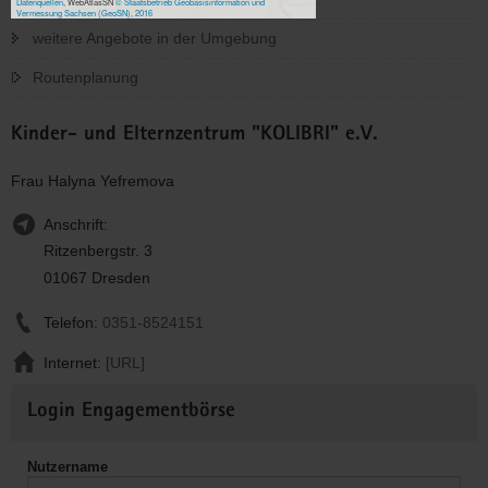
Datenquellen
, WebAtlasSN
© Staatsbetrieb Geobasisinformation und
Vermessung Sachsen (GeoSN), 2016
weitere Angebote in der Umgebung
Routenplanung
Kinder- und Elternzentrum "KOLIBRI" e.V.
Frau Halyna Yefremova
Anschrift:
Ritzenbergstr. 3
01067 Dresden
Telefon:
0351-8524151
Internet:
[URL]
Weitere
Login Engagementbörse
Informationen
Nutzername