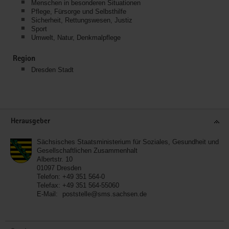
Menschen in besonderen Situationen
Pflege, Fürsorge und Selbsthilfe
Sicherheit, Rettungswesen, Justiz
Sport
Umwelt, Natur, Denkmalpflege
Region
Dresden Stadt
Service
Herausgeber
Sächsisches Staatsministerium für Soziales, Gesundheit und
Gesellschaftlichen Zusammenhalt
Albertstr. 10
01097
Dresden
Telefon:
+49 351 564-0
Telefax:
+49 351 564-55060
E-Mail:
poststelle@sms.sachsen.de