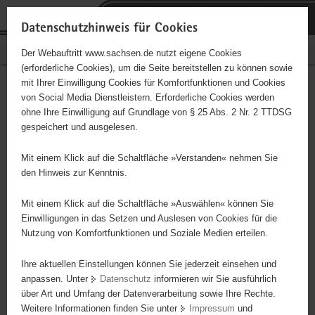
P
Portalübergreifende
o
H
Navigation
Datenschutzhinweis für Cookies
r
a
S
Bürgerschaftliches Engagement
Der Webauftritt www.sachsen.de nutzt eigene Cookies
t
u
e
(erforderliche Cookies), um die Seite bereitstellen zu können sowie
a
p
r
mit Ihrer Einwilligung Cookies für Komfortfunktionen und Cookies
l
t
v
Kinder- und Elternzentrum
Hauptinhalt
von Social Media Dienstleistern. Erforderliche Cookies werden
ü
i
i
ohne Ihre Einwilligung auf Grundlage von § 25 Abs. 2 Nr. 2 TTDSG
"KOLIBRI" e.V.
b
n
c
gespeichert und ausgelesen.
e
h
e
Träger: Freier Träger der Kinder- und Jugendhilfe
r
a
Mit einem Klick auf die Schaltfläche »Verstanden« nehmen Sie
g
l
den Hinweis zur Kenntnis.
r
t
Diese Initiative ist besonders für Kinder und
e
Mit einem Klick auf die Schaltfläche »Auswählen« können Sie
Jugendliche geeignet.
i
Einwilligungen in das Setzen und Auslesen von Cookies für die
Nutzung von Komfortfunktionen und Soziale Medien erteilen.
f
e
Das Kinder- und Elternzentrum "Kolibri" e. V. wurde 2009
Ihre aktuellen Einstellungen können Sie jederzeit einsehen und
n
gegründet und hat sich innerhalb kürzester Zeit zu einem wichtigen
anpassen. Unter
Datenschutz
informieren wir Sie ausführlich
d
Anlaufpunkt russischsprachiger Migranten in Dresden entwickelt.
über Art und Umfang der Datenverarbeitung sowie Ihre Rechte.
e
Diese nehmen nicht nur das breite Unterrichtsangebot für Kinder
Weitere Informationen finden Sie unter
Impressum
und
N