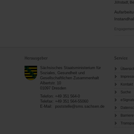
Jöhstadt, B
Aufarbeitu
Instandha
Engagementb
Aufarbeit
der
Service
Historie
Herausgeber
Service
Chronik
Instandha
Sächsisches Staatsministerium für
Übersic
der
Soziales, Gesundheit und
Impres
Gesellschaftlichen Zusammenhalt
Trachten
Albertstr. 10
Kontakt
und
01097
Dresden
Suche
Ausrüstun
Telefon:
+49 351 564-0
eSignat
Telefax:
+49 351 564-55060
E-Mail:
poststelle@sms.sachsen.de
Datensc
Barriere
Transpa