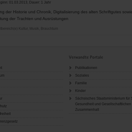
eginn: 01.03.2013, Dauer: 1 Jahr
ng der Historie und Chronik, Digitalisierung des alten Schriftgutes sowi
ltung der Trachten und Ausrüstungen
ereich(e) Kultur, Musik, Brauchtum
ung
Verwandte Portale
ltung
ht
Publikationen
sum
Soziales
Familie
Kinder
gen
ur
Sächsisches Staatsministerium für 
Gesundheit und Gesellschaftlichen
hutz
Zusammenhalt
freiheit
renzgesetz