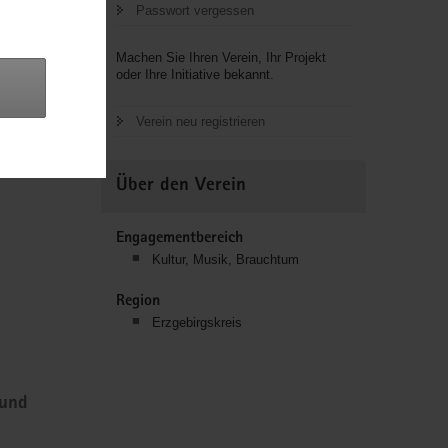
Passwort vergessen
Machen Sie Ihren Verein, Ihr Projekt
oder Ihre Initiative bekannt.
Verein neu registrieren
Über den Verein
Engagementbereich
Kultur, Musik, Brauchtum
Region
Erzgebirgskreis
 und