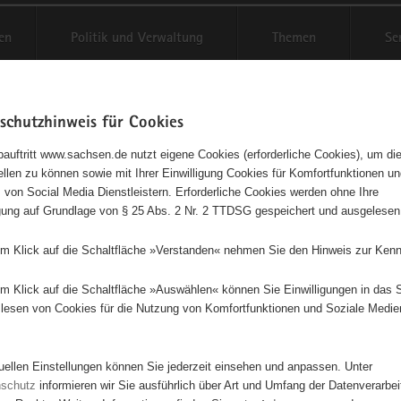
en
Politik und Verwaltung
Themen
Se
schutzhinweis für Cookies
Schriftgröße anpassen
Kontr
auftritt www.sachsen.de nutzt eigene Cookies (erforderliche Cookies), um die
tellen zu können sowie mit Ihrer Einwilligung Cookies für Komfortfunktionen u
- Knapp- und Brüderschaft
t
 von Social Media Dienstleistern. Erforderliche Cookies werden ohne Ihre
igung auf Grundlage von § 25 Abs. 2 Nr. 2 TTDSG gespeichert und ausgelesen
tadt e.V.
em Klick auf die Schaltfläche »Verstanden« nehmen Sie den Hinweis zur Kenn
in Träger
em Klick auf die Schaltfläche »Auswählen« können Sie Einwilligungen in das 
r Bergmännisches Brauchtum und Tradition
lesen von Cookies für die Nutzung von Komfortfunktionen und Soziale Medie
Berg- Knapp- und Brüders
Jöhstadt e.V.
tuellen Einstellungen können Sie jederzeit einsehen und anpassen. Unter
nschutz
informieren wir Sie ausführlich über Art und Umfang der Datenverarbe
Herr Peter Haustein