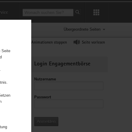
Suchbegriff
rvice
Suche starten
Übergeordnete Seiten
ast erhöhen
Animationen stoppen
Seite vorlesen
 Seite
nd
Weitere
Login Engagementbörse
Informationen
.
Nutzername
tnis.
Setzen
Passwort
n
chaft
Anmelden
itung