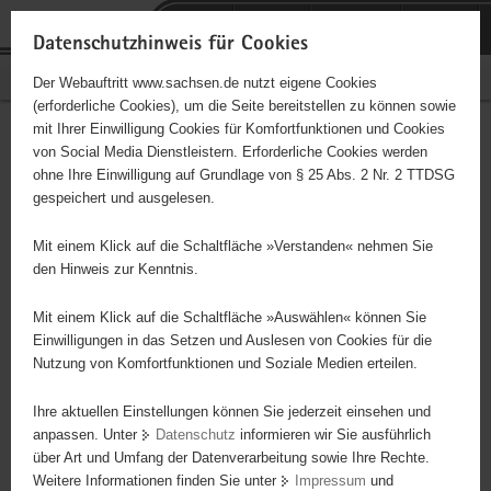
P
Portalübergreifende
o
H
Navigation
Datenschutzhinweis für Cookies
r
a
S
Bürgerschaftliches Engagement
Der Webauftritt www.sachsen.de nutzt eigene Cookies
t
u
e
(erforderliche Cookies), um die Seite bereitstellen zu können sowie
a
p
r
mit Ihrer Einwilligung Cookies für Komfortfunktionen und Cookies
l
t
v
Erinnerung und Begegnung
Hauptinhalt
von Social Media Dienstleistern. Erforderliche Cookies werden
ü
i
i
ohne Ihre Einwilligung auf Grundlage von § 25 Abs. 2 Nr. 2 TTDSG
e. V.
b
n
c
gespeichert und ausgelesen.
e
h
e
Träger: eingetragener Verein - e. V.
r
a
Mit einem Klick auf die Schaltfläche »Verstanden« nehmen Sie
g
l
den Hinweis zur Kenntnis.
Kulturelle Vertriebenenarbeit, Arbeit in und mit Schulen,
r
t
grenzüberschreitende Arbeit in den Heimatgebiete der Vertriebenen
e
Mit einem Klick auf die Schaltfläche »Auswählen« können Sie
und Spätussiedler, Beratung von Vertriebenen in Fragen der
i
Einwilligungen in das Setzen und Auslesen von Cookies für die
Pflegebedürftigkeit und bei Todesfällen
Nutzung von Komfortfunktionen und Soziale Medien erteilen.
f
e
Ihre aktuellen Einstellungen können Sie jederzeit einsehen und
n
anpassen. Unter
Datenschutz
informieren wir Sie ausführlich
d
über Art und Umfang der Datenverarbeitung sowie Ihre Rechte.
e
Weitere Informationen finden Sie unter
Impressum
und
N