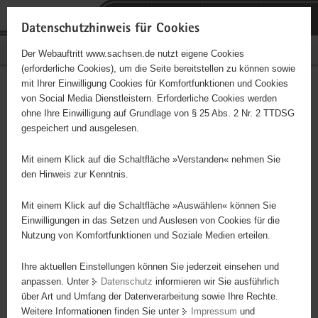
P
Portalübergreifende
o
H
Navigation
Datenschutzhinweis für Cookies
r
a
S
Bürgerschaftliches Engagement
Der Webauftritt www.sachsen.de nutzt eigene Cookies
t
u
e
(erforderliche Cookies), um die Seite bereitstellen zu können sowie
a
p
r
mit Ihrer Einwilligung Cookies für Komfortfunktionen und Cookies
l
t
v
Jugendclub Future Kurort
Hauptinhalt
von Social Media Dienstleistern. Erforderliche Cookies werden
ü
i
i
ohne Ihre Einwilligung auf Grundlage von § 25 Abs. 2 Nr. 2 TTDSG
Hartha
b
n
c
gespeichert und ausgelesen.
e
h
e
Träger: Pro Jugend e.V.
r
a
Mit einem Klick auf die Schaltfläche »Verstanden« nehmen Sie
g
l
den Hinweis zur Kenntnis.
r
t
Diese Initiative ist besonders für Kinder und
e
Mit einem Klick auf die Schaltfläche »Auswählen« können Sie
Jugendliche geeignet.
i
Einwilligungen in das Setzen und Auslesen von Cookies für die
Nutzung von Komfortfunktionen und Soziale Medien erteilen.
f
e
Örtliche Brauchtumspflege (Osterfest, Pyramidenanschub,
Ihre aktuellen Einstellungen können Sie jederzeit einsehen und
n
Maibaumsetzen ec.)
anpassen. Unter
Datenschutz
informieren wir Sie ausführlich
d
über Art und Umfang der Datenverarbeitung sowie Ihre Rechte.
e
Weitere Informationen finden Sie unter
Impressum
und
N