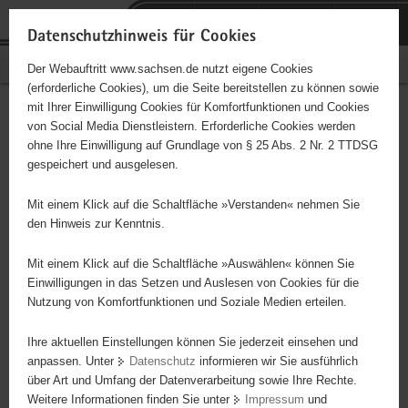
P
Portalübergreifende
o
H
Navigation
Datenschutzhinweis für Cookies
r
a
S
Bürgerschaftliches Engagement
Der Webauftritt www.sachsen.de nutzt eigene Cookies
t
u
e
(erforderliche Cookies), um die Seite bereitstellen zu können sowie
a
p
r
mit Ihrer Einwilligung Cookies für Komfortfunktionen und Cookies
l
t
v
THW Helfervereingigung
Hauptinhalt
von Social Media Dienstleistern. Erforderliche Cookies werden
ü
i
i
ohne Ihre Einwilligung auf Grundlage von § 25 Abs. 2 Nr. 2 TTDSG
Osterzgebirge e.V.
b
n
c
gespeichert und ausgelesen.
e
h
e
Träger: eingetragener Verein - e. V.
r
a
Mit einem Klick auf die Schaltfläche »Verstanden« nehmen Sie
g
l
den Hinweis zur Kenntnis.
r
t
Diese Initiative ist besonders für Kinder und
e
Mit einem Klick auf die Schaltfläche »Auswählen« können Sie
Jugendliche geeignet.
i
Einwilligungen in das Setzen und Auslesen von Cookies für die
Nutzung von Komfortfunktionen und Soziale Medien erteilen.
f
e
Gemeinnütziger Verein zur Unterstützung des Technischen
Ihre aktuellen Einstellungen können Sie jederzeit einsehen und
n
Hilfswerkes Dippoldiswalde und seiner Jugendgruppe
anpassen. Unter
Datenschutz
informieren wir Sie ausführlich
d
über Art und Umfang der Datenverarbeitung sowie Ihre Rechte.
e
Weitere Informationen finden Sie unter
Impressum
und
N