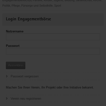
Engagementbereich(e) Familie, Kinder, Jugend, Bildung, Gesellschaft, Kirche,
Politik, Pflege, Fürsorge und Selbsthilfe, Sport
Behinderten-
Weitere
und
Login Engagementbörse
Informationen
Seniorenbetreuung
in
Nutzername
Hoyerswerda
und
Umgebung
Passwort
Anmelden
Passwort vergessen
Machen Sie Ihren Verein, Ihr Projekt oder Ihre Initiative bekannt.
Verein neu registrieren