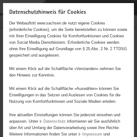
P
Portalübergreifende
o
H
Navigation
Datenschutzhinweis für Cookies
r
a
S
Bürgerschaftliches Engagement
Der Webauftritt www.sachsen.de nutzt eigene Cookies
t
u
e
(erforderliche Cookies), um die Seite bereitstellen zu können sowie
a
p
r
mit Ihrer Einwilligung Cookies für Komfortfunktionen und Cookies
l
t
v
Sozialverband VdK Sachsen
Hauptinhalt
von Social Media Dienstleistern. Erforderliche Cookies werden
ü
i
i
ohne Ihre Einwilligung auf Grundlage von § 25 Abs. 2 Nr. 2 TTDSG
e. V., Ortsverband
b
n
c
gespeichert und ausgelesen.
e
h
e
Hoyerswerda
r
a
Mit einem Klick auf die Schaltfläche »Verstanden« nehmen Sie
g
l
den Hinweis zur Kenntnis.
Träger: Sozialverband VdK Sachsen e. V.
r
t
e
Mit einem Klick auf die Schaltfläche »Auswählen« können Sie
i
Einwilligungen in das Setzen und Auslesen von Cookies für die
Diese Initiative ist besonders für Kinder und
Nutzung von Komfortfunktionen und Soziale Medien erteilen.
f
Jugendliche geeignet.
e
Ihre aktuellen Einstellungen können Sie jederzeit einsehen und
n
anpassen. Unter
Datenschutz
informieren wir Sie ausführlich
d
Der Sozialverband VdK Sachsen e. V. betreut behinderte
über Art und Umfang der Datenverarbeitung sowie Ihre Rechte.
e
Menschen, chronisch Kranke, Kriegs- und Wehrdienstopfer, Opfer
Weitere Informationen finden Sie unter
Impressum
und
N