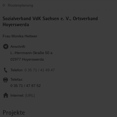
Routenplanung
Sozialverband VdK Sachsen e. V., Ortsverband
Hoyerswerda
Frau Monika Hettwer
Anschrift:
L.-Herrmann-Straße 50 a
02977 Hoyerswerda
Telefon:
0 35 71 / 41 49 47
Telefax:
0 35 71 / 47 87 52
Internet:
[URL]
Projekte