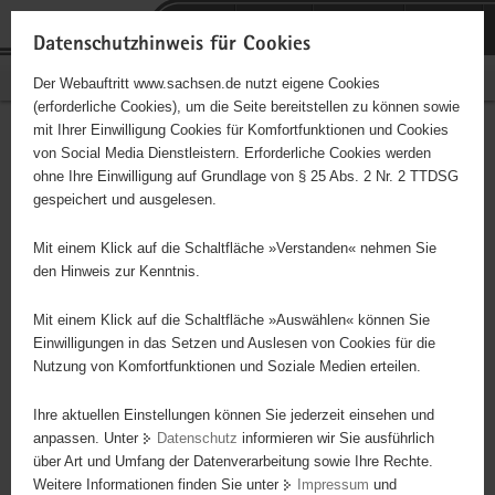
P
Portalübergreifende
o
H
Navigation
Datenschutzhinweis für Cookies
r
a
S
Bürgerschaftliches Engagement
Der Webauftritt www.sachsen.de nutzt eigene Cookies
t
u
e
(erforderliche Cookies), um die Seite bereitstellen zu können sowie
a
p
r
mit Ihrer Einwilligung Cookies für Komfortfunktionen und Cookies
l
t
v
"Zucker-Kids"
Hauptinhalt
von Social Media Dienstleistern. Erforderliche Cookies werden
ü
i
i
ohne Ihre Einwilligung auf Grundlage von § 25 Abs. 2 Nr. 2 TTDSG
b
n
c
Träger: eingetragener Verein - e. V.
gespeichert und ausgelesen.
e
h
e
r
a
Mit einem Klick auf die Schaltfläche »Verstanden« nehmen Sie
Diese Initiative ist besonders für Kinder und
g
l
den Hinweis zur Kenntnis.
Jugendliche geeignet.
r
t
e
Mit einem Klick auf die Schaltfläche »Auswählen« können Sie
i
Einwilligungen in das Setzen und Auslesen von Cookies für die
In der Selbsthilfegruppe „Zucker-Kids“ Dresden finden Eltern von
Nutzung von Komfortfunktionen und Soziale Medien erteilen.
f
an Diabetes erkrankten Kindern und Jugendlichen Rat, Hilfe und
e
Unterstützung von ebenfalls Betroffenen, Fachleuten und Ärzten.
Ihre aktuellen Einstellungen können Sie jederzeit einsehen und
n
Die Kinder und Jugendliche können sich hier bei zahlreichen und
anpassen. Unter
Datenschutz
informieren wir Sie ausführlich
d
über Art und Umfang der Datenverarbeitung sowie Ihre Rechte.
vielseitigen Aktionen untereinander austauschen, Freundschaften
e
Weitere Informationen finden Sie unter
Impressum
und
schließen und unbeschwerte Stunden verbringen.
N