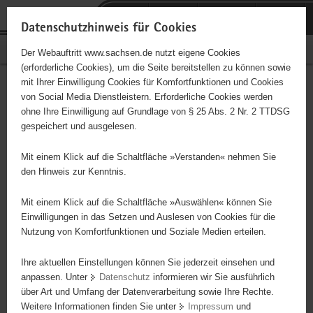
P
Portalübergreifende
o
H
Navigation
Datenschutzhinweis für Cookies
r
a
S
Bürgerschaftliches Engagement
Der Webauftritt www.sachsen.de nutzt eigene Cookies
t
u
e
(erforderliche Cookies), um die Seite bereitstellen zu können sowie
a
p
r
mit Ihrer Einwilligung Cookies für Komfortfunktionen und Cookies
l
t
v
Afropa e. V.
Hauptinhalt
von Social Media Dienstleistern. Erforderliche Cookies werden
ü
i
i
ohne Ihre Einwilligung auf Grundlage von § 25 Abs. 2 Nr. 2 TTDSG
b
n
c
Träger: eingetragener Verein - e. V.
gespeichert und ausgelesen.
e
h
e
r
a
Inhaltlicher Schwerpunkt des Vereins ist die politische, kulturelle
Mit einem Klick auf die Schaltfläche »Verstanden« nehmen Sie
g
l
und ökonomische Beziehung zwischen Europa und Afrika. Damit
den Hinweis zur Kenntnis.
r
t
füllt Afropa in Dresden und der Region ein Aufgabengebiet aus, das
e
in dieser Form von keiner anderen Einrichtung im Einzugsgebiet
Mit einem Klick auf die Schaltfläche »Auswählen« können Sie
i
Einwilligungen in das Setzen und Auslesen von Cookies für die
angeboten wird, und somit einzigartig ist. Wir bieten einen
Nutzung von Komfortfunktionen und Soziale Medien erteilen.
f
interkulturellen Austausch zwischen Menschen mit und ohne
e
Migrationshintergrund in Form von Vorträgen, Tanzabenden,
Ihre aktuellen Einstellungen können Sie jederzeit einsehen und
n
Kindertreff und Stadtteilfesten an. Dies trägt maßgeblich zum
anpassen. Unter
Datenschutz
informieren wir Sie ausführlich
d
Abbau von Vorurteilen und Berührungsängsten bei und ist ein
über Art und Umfang der Datenverarbeitung sowie Ihre Rechte.
e
wichtiger Beitrag zur Prävention von (Alltags)-Rassismus.
Weitere Informationen finden Sie unter
Impressum
und
N