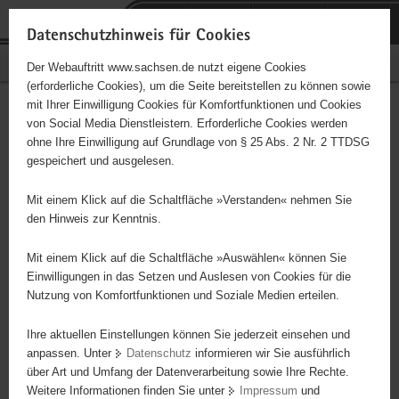
P
Portalübergreifende
o
H
Navigation
Datenschutzhinweis für Cookies
r
a
S
Bürgerschaftliches Engagement
Der Webauftritt www.sachsen.de nutzt eigene Cookies
t
u
e
(erforderliche Cookies), um die Seite bereitstellen zu können sowie
a
p
r
mit Ihrer Einwilligung Cookies für Komfortfunktionen und Cookies
l
t
v
KulturLoge Dresden e. V.
Hauptinhalt
von Social Media Dienstleistern. Erforderliche Cookies werden
ü
i
i
ohne Ihre Einwilligung auf Grundlage von § 25 Abs. 2 Nr. 2 TTDSG
b
n
c
Träger: eingetragener Verein - e. V.
gespeichert und ausgelesen.
e
h
e
r
a
Die Kulturloge Dresden ermöglicht kulturinteressierten
Mit einem Klick auf die Schaltfläche »Verstanden« nehmen Sie
g
l
Dresdner*innen mit geringem Einkommen eine Teilnahme am
den Hinweis zur Kenntnis.
r
t
kulturellen Leben. Dazu gehören Besuche in Theatern und
e
Sportstätten, zu Lesungen oder Konzerten. Zur Umsetzung dieses
Mit einem Klick auf die Schaltfläche »Auswählen« können Sie
i
Einwilligungen in das Setzen und Auslesen von Cookies für die
Ziels bietet die KulturLoge Dresden die Möglichkeit sich in
Nutzung von Komfortfunktionen und Soziale Medien erteilen.
f
verschiedenen Einsatzbereichen freiwillig zu engagieren.
e
Ihre aktuellen Einstellungen können Sie jederzeit einsehen und
n
anpassen. Unter
Datenschutz
informieren wir Sie ausführlich
d
über Art und Umfang der Datenverarbeitung sowie Ihre Rechte.
e
Weitere Informationen finden Sie unter
Impressum
und
N