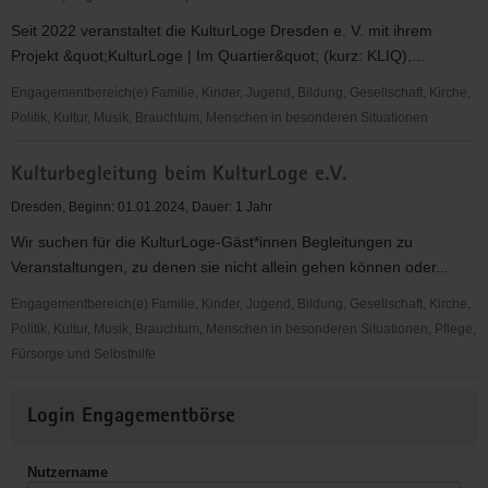
e.V.
Seit 2022 veranstaltet die KulturLoge Dresden e. V. mit ihrem
Projekt &quot;KulturLoge | Im Quartier&quot; (kurz: KLIQ),...
Engagementbereich(e) Familie, Kinder, Jugend, Bildung, Gesellschaft, Kirche,
Politik, Kultur, Musik, Brauchtum, Menschen in besonderen Situationen
Gästewerbung
Kulturbegleitung beim KulturLoge e.V.
beim
KulturLoge
Dresden, Beginn: 01.01.2024, Dauer: 1 Jahr
e.V.
Wir suchen für die KulturLoge-Gäst*innen Begleitungen zu
Veranstaltungen, zu denen sie nicht allein gehen können oder...
Engagementbereich(e) Familie, Kinder, Jugend, Bildung, Gesellschaft, Kirche,
Politik, Kultur, Musik, Brauchtum, Menschen in besonderen Situationen, Pflege,
Fürsorge und Selbsthilfe
Kulturbegleitung
Weitere
beim
Login Engagementbörse
Informationen
KulturLoge
e.V.
Nutzername