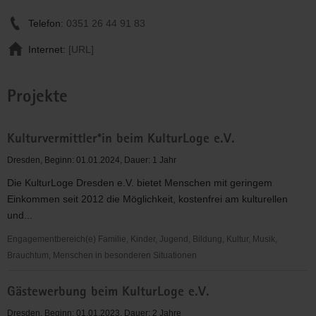
Telefon:
0351 26 44 91 83
Internet:
[URL]
Projekte
Kulturvermittler*in beim KulturLoge e.V.
Dresden, Beginn: 01.01.2024, Dauer: 1 Jahr
Die KulturLoge Dresden e.V. bietet Menschen mit geringem
Einkommen seit 2012 die Möglichkeit, kostenfrei am kulturellen
und...
Engagementbereich(e) Familie, Kinder, Jugend, Bildung, Kultur, Musik,
Brauchtum, Menschen in besonderen Situationen
Kulturvermittler*in
Gästewerbung beim KulturLoge e.V.
beim
KulturLoge
Dresden, Beginn: 01.01.2023, Dauer: 2 Jahre