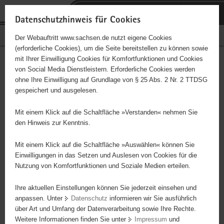
P
Portalübergreifende
o
H
Navigation
Datenschutzhinweis für Cookies
r
a
S
Bürgerschaftliches Engagement
Der Webauftritt www.sachsen.de nutzt eigene Cookies
t
u
e
(erforderliche Cookies), um die Seite bereitstellen zu können sowie
a
p
r
mit Ihrer Einwilligung Cookies für Komfortfunktionen und Cookies
l
t
v
TSV Bischofswerda e. V.
Hauptinhalt
von Social Media Dienstleistern. Erforderliche Cookies werden
ü
i
i
ohne Ihre Einwilligung auf Grundlage von § 25 Abs. 2 Nr. 2 TTDSG
b
n
c
Träger: eingetragener Verein - e. V.
gespeichert und ausgelesen.
e
h
e
r
a
Tierschutz mit allen Fragen und Problemen.
Mit einem Klick auf die Schaltfläche »Verstanden« nehmen Sie
g
l
den Hinweis zur Kenntnis.
r
t
e
Mit einem Klick auf die Schaltfläche »Auswählen« können Sie
i
Einwilligungen in das Setzen und Auslesen von Cookies für die
Nutzung von Komfortfunktionen und Soziale Medien erteilen.
f
e
Ihre aktuellen Einstellungen können Sie jederzeit einsehen und
n
anpassen. Unter
Datenschutz
informieren wir Sie ausführlich
d
über Art und Umfang der Datenverarbeitung sowie Ihre Rechte.
e
Weitere Informationen finden Sie unter
Impressum
und
N