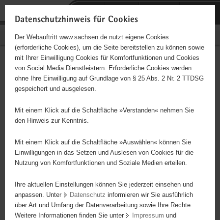
P
Portalübergreifende
o
H
Navigation
Datenschutzhinweis für Cookies
r
a
S
Bürgerschaftliches Engagement
Der Webauftritt www.sachsen.de nutzt eigene Cookies
t
u
e
(erforderliche Cookies), um die Seite bereitstellen zu können sowie
a
p
r
mit Ihrer Einwilligung Cookies für Komfortfunktionen und Cookies
l
t
v
"Entschieden für Christus"
Hauptinhalt
von Social Media Dienstleistern. Erforderliche Cookies werden
ü
i
i
ohne Ihre Einwilligung auf Grundlage von § 25 Abs. 2 Nr. 2 TTDSG
(EC) - Sächsischer
b
n
c
gespeichert und ausgelesen.
e
h
e
Jugendverband in Beerheide
r
a
Mit einem Klick auf die Schaltfläche »Verstanden« nehmen Sie
g
l
den Hinweis zur Kenntnis.
Träger: Sächsischer Jugendverband EC (SJV-EC)
r
t
e
Mit einem Klick auf die Schaltfläche »Auswählen« können Sie
i
Einwilligungen in das Setzen und Auslesen von Cookies für die
Diese Initiative ist besonders für Kinder und
Nutzung von Komfortfunktionen und Soziale Medien erteilen.
f
Jugendliche geeignet.
e
Ihre aktuellen Einstellungen können Sie jederzeit einsehen und
n
anpassen. Unter
Datenschutz
informieren wir Sie ausführlich
d
- Offene Kinder- und Jugendarbeit, - Vermittlung christlicher
über Art und Umfang der Datenverarbeitung sowie Ihre Rechte.
e
Grundwerte, - Förderung kreativer Begabungen, - Ausgestaltung
Weitere Informationen finden Sie unter
Impressum
und
N