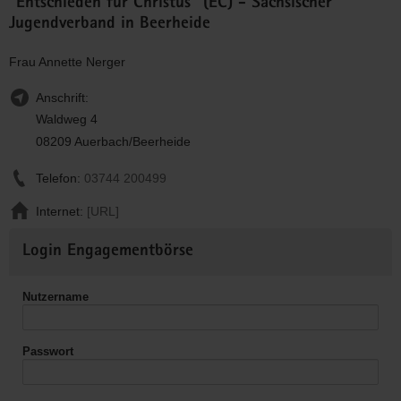
"Entschieden für Christus" (EC) - Sächsischer
Jugendverband in Beerheide
Frau Annette Nerger
Anschrift:
Waldweg 4
08209 Auerbach/Beerheide
Telefon:
03744 200499
Internet:
[URL]
Weitere
Login Engagementbörse
Informationen
Nutzername
Passwort