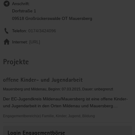
Anschrift:
Dorfstraße 1
09518 Großrückerswalde OT Mauersberg
Telefon:
0174/3424096
Internet:
[URL]
Projekte
offene Kinder- und Jugendarbeit
Mauersberg und Mildenau, Beginn: 07.03.2015, Dauer: unbegrenzt
Der EC-Jugendkreis Mildenau/Mauersberg ist eine offene Kinder-
und Jugendarbeit in den Orten Mildenau und Mauersberg....
Engagementbereich(e) Familie, Kinder, Jugend, Bildung
offene
Weitere
Kinder-
Login Engagementbörse