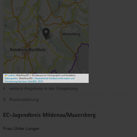
Leaflet
|
WebAtlasDE © Bundesamt für Kartographie und Geodäsie,
Datenquellen
, WebAtlasSN
© Staatsbetrieb Geobasisinformation und
Vermessung Sachsen (GeoSN), 2016
weitere Angebote in der Umgebung
Routenplanung
EC-Jugendkreis Mildenau/Mauersberg
Frau Ulrike Langer