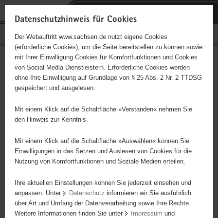
P
Portalübergreifende
o
H
Navigation
Datenschutzhinweis für Cookies
r
a
S
Bürgerschaftliches Engagement
Der Webauftritt www.sachsen.de nutzt eigene Cookies
t
u
e
(erforderliche Cookies), um die Seite bereitstellen zu können sowie
a
p
r
mit Ihrer Einwilligung Cookies für Komfortfunktionen und Cookies
l
t
v
EC-Jugendkreis
Hauptinhalt
von Social Media Dienstleistern. Erforderliche Cookies werden
ü
i
i
ohne Ihre Einwilligung auf Grundlage von § 25 Abs. 2 Nr. 2 TTDSG
Mildenau/Mauersberg
b
n
c
gespeichert und ausgelesen.
e
h
e
Träger: Sächsischer Jugendverband EC "Entschieden für Christus"
r
a
Mit einem Klick auf die Schaltfläche »Verstanden« nehmen Sie
g
l
den Hinweis zur Kenntnis.
r
t
Diese Initiative ist besonders für Kinder und
e
Mit einem Klick auf die Schaltfläche »Auswählen« können Sie
Jugendliche geeignet.
i
Einwilligungen in das Setzen und Auslesen von Cookies für die
Nutzung von Komfortfunktionen und Soziale Medien erteilen.
f
e
Der EC-Jugendkreis Mildenau/Mauersberg ist eine offene Kinder-
Ihre aktuellen Einstellungen können Sie jederzeit einsehen und
n
und Jugendarbeit in den Orten Mildenau und Mauersberg.
anpassen. Unter
Datenschutz
informieren wir Sie ausführlich
d
Wöchentlich finden Kinder- und Jugendstunden statt. In der
über Art und Umfang der Datenverarbeitung sowie Ihre Rechte.
e
Jugendarbeit wird jeden Samstag ein gemeinsamer Abend zu
Weitere Informationen finden Sie unter
Impressum
und
N