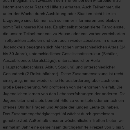
auch möglich, sich zwischen den Treffen bei den Mitarbeitern zu
informieren oder Rat und Hilfe zu erhalten. Auch Teilnehmer, die
unter der Woche durch Ausbildung oder Studium nicht hier im
Erzgebirge sind, können sich so immer informieren und bleiben
somit Teil unseres Kreises. Es gibt selbst organisierte Fahrdienste,
die unsere Teilnehmer von zu Hause oder von vorher vereinbarten
Treffpunkten abholen und dort auch wieder absetzen. In unserem
Jugendkreis begegnen sich Menschen unterschiedlichen Alters (14
bis 30 Jahre), unterschiedlicher Gesellschaftsstruktur (Schüler,
Auszubildende, Berufstätige), unterschiedlicher Reife
(Hauptschulabschluss, Abitur, Studium) und unterschiedlicher
Gesundheit (2 Rollstuhlfahrer). Diese Zusammensetzung ist recht
einzigartig, immer wieder eine Herausforderung aber auch eine
große Bereicherung. Wir profitieren von der enormen Vielfalt. Die
Jugendlichen lernen von den Lebenserfahrungen der anderen. Die
Jugendleiter sind stets bemüht Hilfe zu vermitteln oder einfach ein
offenes Ohr für Fragen und Ängste der jungen Leute zu haben.
Das Zusammengehörigkeitsgefühl wächst durch gemeinsam
genutzte Zeit. Außerhalb unserer wöchentlichen Treffen bieten wir
einmal im Jahr eine gemeinsam durchgeführte Freizeit von 3 bis 5