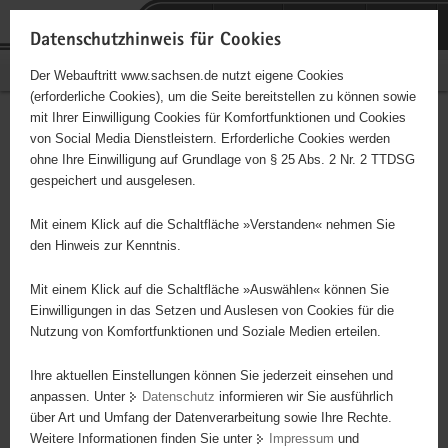
P
Portalübergreifende
o
H
Navigation
Datenschutzhinweis für Cookies
r
a
S
Bürgerschaftliches Engagement
Der Webauftritt www.sachsen.de nutzt eigene Cookies
t
u
e
(erforderliche Cookies), um die Seite bereitstellen zu können sowie
a
p
r
mit Ihrer Einwilligung Cookies für Komfortfunktionen und Cookies
l
t
v
Amigos de la Cultura e.V.
Hauptinhalt
von Social Media Dienstleistern. Erforderliche Cookies werden
ü
i
i
ohne Ihre Einwilligung auf Grundlage von § 25 Abs. 2 Nr. 2 TTDSG
b
n
c
Träger: eingetragener Verein - e. V.
gespeichert und ausgelesen.
e
h
e
r
a
Mit einem Klick auf die Schaltfläche »Verstanden« nehmen Sie
Diese Initiative ist besonders für Kinder und
g
l
den Hinweis zur Kenntnis.
Jugendliche geeignet.
r
t
e
Mit einem Klick auf die Schaltfläche »Auswählen« können Sie
i
Einwilligungen in das Setzen und Auslesen von Cookies für die
Jugendaustausch zwischen Deuschland und Lateinamerika,
Nutzung von Komfortfunktionen und Soziale Medien erteilen.
f
Schüleraustauschprogramme, Interkulturelle Praktikas & Seminare
e
Ihre aktuellen Einstellungen können Sie jederzeit einsehen und
n
anpassen. Unter
Datenschutz
informieren wir Sie ausführlich
d
über Art und Umfang der Datenverarbeitung sowie Ihre Rechte.
e
Weitere Informationen finden Sie unter
Impressum
und
N