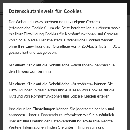
P
Portalübergreifende
o
H
Navigation
Datenschutzhinweis für Cookies
r
a
S
Bürgerschaftliches Engagement
Der Webauftritt www.sachsen.de nutzt eigene Cookies
t
u
e
(erforderliche Cookies), um die Seite bereitstellen zu können sowie
a
p
r
mit Ihrer Einwilligung Cookies für Komfortfunktionen und Cookies
l
t
v
Willkommensbündnis
Hauptinhalt
von Social Media Dienstleistern. Erforderliche Cookies werden
ü
i
i
ohne Ihre Einwilligung auf Grundlage von § 25 Abs. 2 Nr. 2 TTDSG
Dippoldiswalde
b
n
c
gespeichert und ausgelesen.
e
h
e
Träger: Diakonisches Werk der Ev.-Luth Landeskirche Sachsen
r
a
Mit einem Klick auf die Schaltfläche »Verstanden« nehmen Sie
g
l
den Hinweis zur Kenntnis.
Bürgerinitiative zur Unterstützung der Integration von Flüchtlingen
r
t
und Asylsuchenden
e
Mit einem Klick auf die Schaltfläche »Auswählen« können Sie
i
Einwilligungen in das Setzen und Auslesen von Cookies für die
Nutzung von Komfortfunktionen und Soziale Medien erteilen.
f
e
Ihre aktuellen Einstellungen können Sie jederzeit einsehen und
n
anpassen. Unter
Datenschutz
informieren wir Sie ausführlich
d
über Art und Umfang der Datenverarbeitung sowie Ihre Rechte.
e
Weitere Informationen finden Sie unter
Impressum
und
N