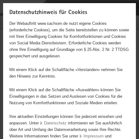
P
Portalübergreifende
o
H
Navigation
Datenschutzhinweis für Cookies
r
a
S
Bürgerschaftliches Engagement
Der Webauftritt www.sachsen.de nutzt eigene Cookies
t
u
e
(erforderliche Cookies), um die Seite bereitstellen zu können sowie
a
p
r
mit Ihrer Einwilligung Cookies für Komfortfunktionen und Cookies
l
t
v
Jugendsport
Hauptinhalt
von Social Media Dienstleistern. Erforderliche Cookies werden
ü
i
i
ohne Ihre Einwilligung auf Grundlage von § 25 Abs. 2 Nr. 2 TTDSG
b
n
c
Träger: eingetragener Verein - e. V.
gespeichert und ausgelesen.
e
h
e
r
a
Mit einem Klick auf die Schaltfläche »Verstanden« nehmen Sie
Diese Initiative ist besonders für Kinder und
g
l
den Hinweis zur Kenntnis.
Jugendliche geeignet.
r
t
e
Mit einem Klick auf die Schaltfläche »Auswählen« können Sie
i
Einwilligungen in das Setzen und Auslesen von Cookies für die
Ausbau der sportlichen Aktivitäten Jugendlicher im Rahmen der
Nutzung von Komfortfunktionen und Soziale Medien erteilen.
f
Vereinsarbeit
e
Ihre aktuellen Einstellungen können Sie jederzeit einsehen und
n
anpassen. Unter
Datenschutz
informieren wir Sie ausführlich
d
über Art und Umfang der Datenverarbeitung sowie Ihre Rechte.
e
Weitere Informationen finden Sie unter
Impressum
und
N