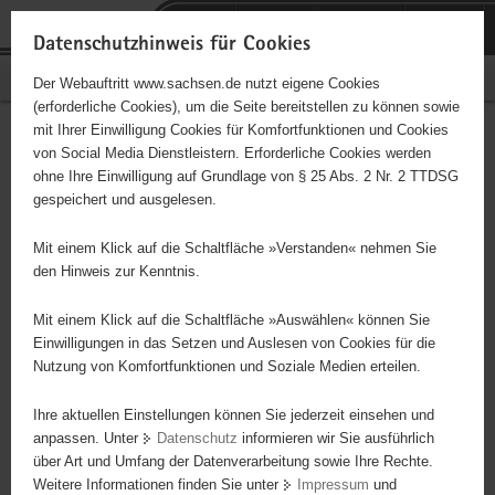
P
Portalübergreifende
o
H
Navigation
Datenschutzhinweis für Cookies
r
a
S
Bürgerschaftliches Engagement
Der Webauftritt www.sachsen.de nutzt eigene Cookies
t
u
e
(erforderliche Cookies), um die Seite bereitstellen zu können sowie
a
p
r
mit Ihrer Einwilligung Cookies für Komfortfunktionen und Cookies
l
t
v
Die Fabrik CVJM e.V.
Hauptinhalt
von Social Media Dienstleistern. Erforderliche Cookies werden
ü
i
i
ohne Ihre Einwilligung auf Grundlage von § 25 Abs. 2 Nr. 2 TTDSG
b
n
c
Träger: eingetragener Verein - e. V.
gespeichert und ausgelesen.
e
h
e
r
a
Flüchtlingshilfe, Durchführung von regelmäßigen
Mit einem Klick auf die Schaltfläche »Verstanden« nehmen Sie
g
l
Begegnungsangeboten zw. Einheimischen und Flüchtlingen,
den Hinweis zur Kenntnis.
r
t
Betreuung und Unterstützung bei Behörden- und Arztbesuchen,
e
Mit einem Klick auf die Schaltfläche »Auswählen« können Sie
i
Einwilligungen in das Setzen und Auslesen von Cookies für die
Nutzung von Komfortfunktionen und Soziale Medien erteilen.
f
e
Ihre aktuellen Einstellungen können Sie jederzeit einsehen und
n
anpassen. Unter
Datenschutz
informieren wir Sie ausführlich
d
über Art und Umfang der Datenverarbeitung sowie Ihre Rechte.
e
Weitere Informationen finden Sie unter
Impressum
und
N