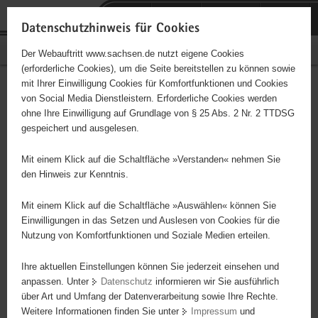
P
Portalübergreifende
o
H
Navigation
Datenschutzhinweis für Cookies
r
a
S
Bürgerschaftliches Engagement
Der Webauftritt www.sachsen.de nutzt eigene Cookies
t
u
e
(erforderliche Cookies), um die Seite bereitstellen zu können sowie
a
p
r
mit Ihrer Einwilligung Cookies für Komfortfunktionen und Cookies
l
t
v
DRK Wasserwacht Meissen
Hauptinhalt
von Social Media Dienstleistern. Erforderliche Cookies werden
ü
i
i
ohne Ihre Einwilligung auf Grundlage von § 25 Abs. 2 Nr. 2 TTDSG
b
n
c
Träger: eingetragener Verein - e. V.
gespeichert und ausgelesen.
e
h
e
r
a
Mit einem Klick auf die Schaltfläche »Verstanden« nehmen Sie
Diese Initiative ist besonders für Kinder und
g
l
den Hinweis zur Kenntnis.
Jugendliche geeignet.
r
t
e
Mit einem Klick auf die Schaltfläche »Auswählen« können Sie
i
Einwilligungen in das Setzen und Auslesen von Cookies für die
Vermitteln von Rettungsmaßnahmen im und am Wasser.
Nutzung von Komfortfunktionen und Soziale Medien erteilen.
f
Schwimmen lernen und festigen, Rettungsschwimmen lernen und
e
festigen,
Ihre aktuellen Einstellungen können Sie jederzeit einsehen und
n
anpassen. Unter
Datenschutz
informieren wir Sie ausführlich
d
über Art und Umfang der Datenverarbeitung sowie Ihre Rechte.
e
Weitere Informationen finden Sie unter
Impressum
und
N