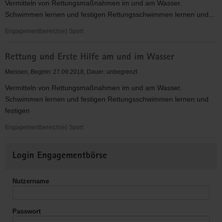
Vermitteln von Rettungsmaßnahmen im und am Wasser.
am
Schwimmen lernen und festigen Rettungsschwimmen lernen und...
und
im
Engagementbereich(e) Sport
Wasser
Rettung
Rettung und Erste Hilfe am und im Wasser
und
Erste
Meissen, Beginn: 27.09.2018, Dauer: unbegrenzt
Hilfe
Vermitteln von Rettungsmaßnahmen im und am Wasser.
am
Schwimmen lernen und festigen Rettungsschwimmen lernen und
und
festigen
im
Wasser
Engagementbereich(e) Sport
Rettung
Weitere
und
Login Engagementbörse
Informationen
Erste
Hilfe
Nutzername
am
und
im
Passwort