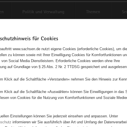
en
Politik und Verwaltung
Themen
Se
schutzhinweis für Cookies
Schriftgröße anpassen
Kontr
auftritt www.sachsen.de nutzt eigene Cookies (erforderliche Cookies), um die
tellen zu können sowie mit Ihrer Einwilligung Cookies für Komfortfunktionen u
GRA PLUS e. V.
t
 von Social Media Dienstleistern. Erforderliche Cookies werden ohne Ihre
igung auf Grundlage von § 25 Abs. 2 Nr. 2 TTDSG gespeichert und ausgelesen
ngetragener Verein - e. V.
em Klick auf die Schaltfläche »Verstanden« nehmen Sie den Hinweis zur Kenn
Diese Initiative ist besonders für Kinder und Jugendliche geeignet.
em Klick auf die Schaltfläche »Auswählen« können Sie Einwilligungen in das 
lesen von Cookies für die Nutzung von Komfortfunktionen und Soziale Medie
ziger Verein zu Förderung von sozial Schwachen, Migranten, Mensche
hintergrund und Kindern.
tuellen Einstellungen können Sie jederzeit einsehen und anpassen. Unter
nschutz
informieren wir Sie ausführlich über Art und Umfang der Datenverarbe
INTEGRA PLUS e. V.