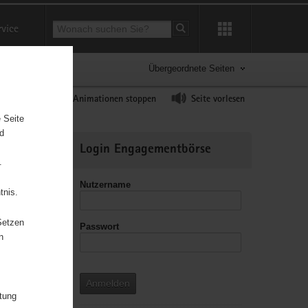
Suchbegriff
rvice
Suche starten
Übergeordnete Seiten
ast erhöhen
Animationen stoppen
Seite vorlesen
 Seite
nd
Weitere
Login Engagementbörse
Informationen
.
Nutzername
tnis.
Setzen
Passwort
n
n mit
Anmelden
itung