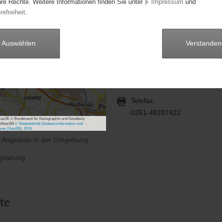
hre Rechte. Weitere Informationen finden Sie unter
Impressum
und
refreiheit
.
Frau Frau Berenhardt
Anschrift:
Auswählen
Verstanden
Lingnerallee 3
01069 Dresden
Telefon:
0351-48287420
Telefax:
0351-48287422
asDE © Bundesamt für Kartographie und Geodäsie,
bAtlasSN
© Staatsbetrieb Geobasisinformation und
sen (GeoSN), 2016
e Angebote in der Umgebung
planung
te