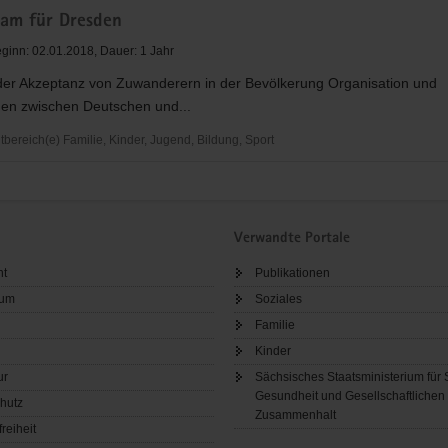
am für Dresden
ginn: 02.01.2018, Dauer: 1 Jahr
der Akzeptanz von Zuwanderern in der Bevölkerung Organisation und
n zwischen Deutschen und...
ereich(e) Familie, Kinder, Jugend, Bildung, Sport
am
Verwandte Portale
ht
Publikationen
sum
Soziales
Familie
Kinder
ur
Sächsisches Staatsministerium für 
Gesundheit und Gesellschaftlichen
hutz
Zusammenhalt
freiheit