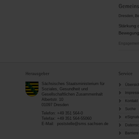
Gemeins
Dresden, Be
Stärkung 
Bewegunge
Engagementb
Gemeins
für
Service
Dresden
Herausgeber
Service
Sächsisches Staatsministerium für
Übersic
Soziales, Gesundheit und
Impres
Gesellschaftlichen Zusammenhalt
Albertstr. 10
Kontakt
01097
Dresden
Suche
Telefon:
+49 351 564-0
eSignat
Telefax:
+49 351 564-55060
E-Mail:
poststelle@sms.sachsen.de
Datensc
Barriere