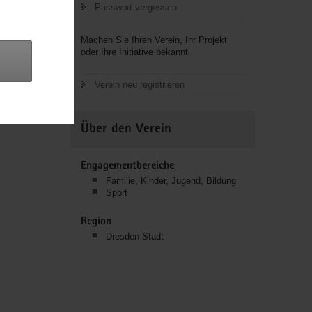
Passwort vergessen
Machen Sie Ihren Verein, Ihr Projekt
oder Ihre Initiative bekannt.
Verein neu registrieren
Über den Verein
Engagementbereiche
Familie, Kinder, Jugend, Bildung
Sport
Region
Dresden Stadt