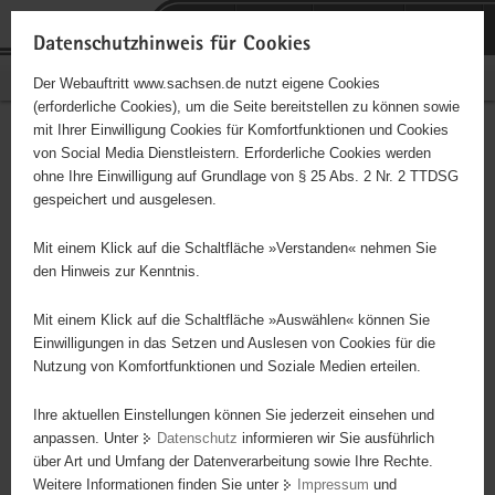
P
Portalübergreifende
o
H
Navigation
Datenschutzhinweis für Cookies
r
a
S
Bürgerschaftliches Engagement
Der Webauftritt www.sachsen.de nutzt eigene Cookies
t
u
e
(erforderliche Cookies), um die Seite bereitstellen zu können sowie
a
p
r
mit Ihrer Einwilligung Cookies für Komfortfunktionen und Cookies
l
t
v
"Selbsthilfegruppe
Hauptinhalt
von Social Media Dienstleistern. Erforderliche Cookies werden
ü
i
i
ohne Ihre Einwilligung auf Grundlage von § 25 Abs. 2 Nr. 2 TTDSG
Chronische Schmerzen"
b
n
c
gespeichert und ausgelesen.
e
h
e
Träger: Evangelische Kirchengemeinde Niesky
r
a
Mit einem Klick auf die Schaltfläche »Verstanden« nehmen Sie
g
l
den Hinweis zur Kenntnis.
Das Projekt der Evangelischen Kirchengemeinde "Selbsthilfegruppe
r
t
Chronische Schmerzen" richtet sich an Bürgerinnen und Bürger, die
e
Mit einem Klick auf die Schaltfläche »Auswählen« können Sie
nach oder während medizinischer Behandlungen einen Austausch
i
Einwilligungen in das Setzen und Auslesen von Cookies für die
unter Betroffenen suchen, dabei lernen wollen mit fortwährenden
Nutzung von Komfortfunktionen und Soziale Medien erteilen.
f
Beschwerden ein erträgliches und würdiges Leben führen zu
e
Ihre aktuellen Einstellungen können Sie jederzeit einsehen und
können. Gesundheitswochen in Niesky sowie Seeheilbädern
n
anpassen. Unter
Datenschutz
informieren wir Sie ausführlich
gehören dabei ebenso zum jährlichen Programm, wie auch
d
über Art und Umfang der Datenverarbeitung sowie Ihre Rechte.
monatliche Sitzungen, in denen neben seelsorgerlicher Betreuung
e
Weitere Informationen finden Sie unter
Impressum
und
auch praktische Übungen (bspw. Qi Gong-Kurs) angeboten
N