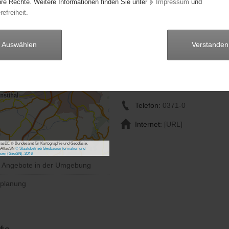
hre Rechte. Weitere Informationen finden Sie unter
Impressum
und
refreiheit
.
Bogensportclub Chemnitz-
Rabenstein e.V.
Auswählen
Verstanden
Anschrift:
Oberfrohnaer Str. 108
09117 Chemnitz
Telefon:
0371-0
Internet:
[URL]
asDE © Bundesamt für Kartographie und Geodäsie,
bAtlasSN
© Staatsbetrieb Geobasisinformation und
sen (GeoSN), 2016
e Angebote in der Umgebung
planung