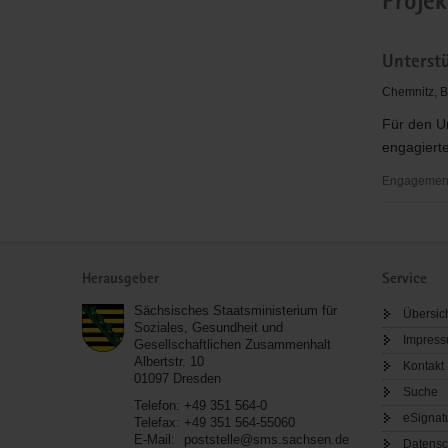
Projek
Unterst
Chemnitz, B
Für den U
engagierte
Engagement
Unterstüt
für
Service
Hallenum
Herausgeber
Service
Sächsisches Staatsministerium für
Übersic
Soziales, Gesundheit und
Impres
Gesellschaftlichen Zusammenhalt
Albertstr. 10
Kontakt
01097
Dresden
Suche
Telefon:
+49 351 564-0
eSignat
Telefax:
+49 351 564-55060
E-Mail:
poststelle@sms.sachsen.de
Datensc