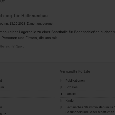
te
ützung für Hallenumbau
eginn: 13.10.2018, Dauer: unbegrenzt
mbau einer Lagerhalle zu einer Sporthalle für Bogenschießen suchen w
 Personen und Firmen, die uns mit...
bereich(e) Sport
zung
bau
Verwandte Portale
ht
Publikationen
sum
Soziales
Familie
Kinder
ur
Sächsisches Staatsministerium für 
Gesundheit und Gesellschaftlichen
hutz