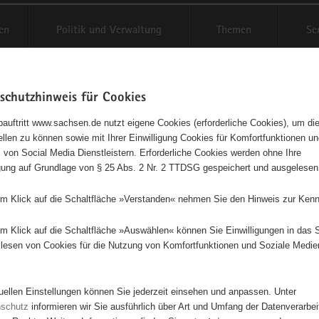
en
Politik und Verwaltung
Themen
Se
schutzhinweis für Cookies
Schriftgröße anpassen
Kontr
auftritt www.sachsen.de nutzt eigene Cookies (erforderliche Cookies), um die
tellen zu können sowie mit Ihrer Einwilligung Cookies für Komfortfunktionen u
nsportclub Chemnitz-Rabenste
t
 von Social Media Dienstleistern. Erforderliche Cookies werden ohne Ihre
igung auf Grundlage von § 25 Abs. 2 Nr. 2 TTDSG gespeichert und ausgelesen
em Klick auf die Schaltfläche »Verstanden« nehmen Sie den Hinweis zur Kenn
ngetragener Verein - e. V.
em Klick auf die Schaltfläche »Auswählen« können Sie Einwilligungen in das 
lesen von Cookies für die Nutzung von Komfortfunktionen und Soziale Medie
Diese Initiative ist besonders für Kinder und Jugendliche geeignet.
tuellen Einstellungen können Sie jederzeit einsehen und anpassen. Unter
d Förderung des Bogensportes für alle Bogen- und Altersklassen (insb
nschutz
informieren wir Sie ausführlich über Art und Umfang der Datenverarbe
t im Kinder- und Jugendbereich).