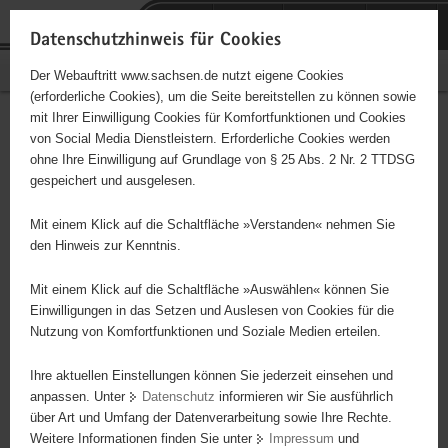
P
Portalübergreifende
o
H
Navigation
Datenschutzhinweis für Cookies
r
a
S
Bürgerschaftliches Engagement
Der Webauftritt www.sachsen.de nutzt eigene Cookies
t
u
e
(erforderliche Cookies), um die Seite bereitstellen zu können sowie
a
p
r
mit Ihrer Einwilligung Cookies für Komfortfunktionen und Cookies
l
t
v
Bistumsjugendhelferkreis
Hauptinhalt
von Social Media Dienstleistern. Erforderliche Cookies werden
ü
i
i
ohne Ihre Einwilligung auf Grundlage von § 25 Abs. 2 Nr. 2 TTDSG
(BJHK)
b
n
c
gespeichert und ausgelesen.
e
h
e
Träger: Bistum Dresden-Meißen
r
a
Mit einem Klick auf die Schaltfläche »Verstanden« nehmen Sie
g
l
den Hinweis zur Kenntnis.
r
t
Diese Initiative ist besonders für Kinder und
e
Mit einem Klick auf die Schaltfläche »Auswählen« können Sie
Jugendliche geeignet.
i
Einwilligungen in das Setzen und Auslesen von Cookies für die
Nutzung von Komfortfunktionen und Soziale Medien erteilen.
f
e
Der BJHK ist das oberste Selbstorganisationsgremium der
Ihre aktuellen Einstellungen können Sie jederzeit einsehen und
n
Katholischen Jugend in Sachsen. Ihm obliegt - die Planung der
anpassen. Unter
Datenschutz
informieren wir Sie ausführlich
d
über- und regionalen Arbeit der Kath. Jugend in Sachsen, - die
über Art und Umfang der Datenverarbeitung sowie Ihre Rechte.
e
Planung, Organisation und Durchführung von
Weitere Informationen finden Sie unter
Impressum
und
N