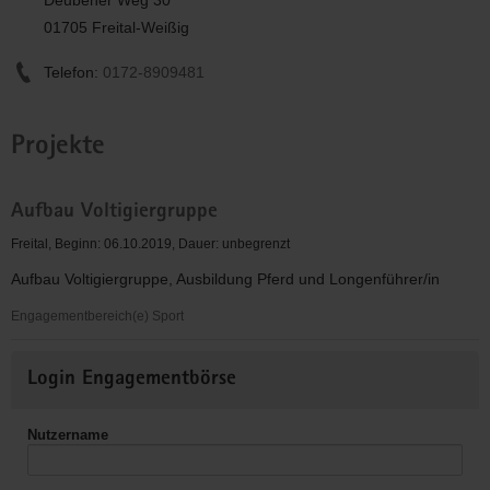
01705 Freital-Weißig
Telefon:
0172-8909481
Projekte
Aufbau Voltigiergruppe
Freital, Beginn: 06.10.2019, Dauer: unbegrenzt
Aufbau Voltigiergruppe, Ausbildung Pferd und Longenführer/in
Engagementbereich(e) Sport
Aufbau
Weitere
Voltigiergruppe
Login Engagementbörse
Informationen
Nutzername