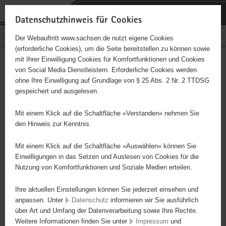
P
Portalübergreifende
o
H
Navigation
Datenschutzhinweis für Cookies
r
a
S
Bürgerschaftliches Engagement
Der Webauftritt www.sachsen.de nutzt eigene Cookies
t
u
e
(erforderliche Cookies), um die Seite bereitstellen zu können sowie
a
p
r
mit Ihrer Einwilligung Cookies für Komfortfunktionen und Cookies
l
t
v
Pferdesportverein Weißig
Hauptinhalt
von Social Media Dienstleistern. Erforderliche Cookies werden
ü
i
i
ohne Ihre Einwilligung auf Grundlage von § 25 Abs. 2 Nr. 2 TTDSG
e.V.
b
n
c
gespeichert und ausgelesen.
e
h
e
Träger: eingetragener Verein - e. V.
r
a
Mit einem Klick auf die Schaltfläche »Verstanden« nehmen Sie
g
l
den Hinweis zur Kenntnis.
r
t
Diese Initiative ist besonders für Kinder und
e
Mit einem Klick auf die Schaltfläche »Auswählen« können Sie
Jugendliche geeignet.
i
Einwilligungen in das Setzen und Auslesen von Cookies für die
Nutzung von Komfortfunktionen und Soziale Medien erteilen.
f
e
Voltigiergruppe
Ihre aktuellen Einstellungen können Sie jederzeit einsehen und
n
anpassen. Unter
Datenschutz
informieren wir Sie ausführlich
d
über Art und Umfang der Datenverarbeitung sowie Ihre Rechte.
e
Weitere Informationen finden Sie unter
Impressum
und
N