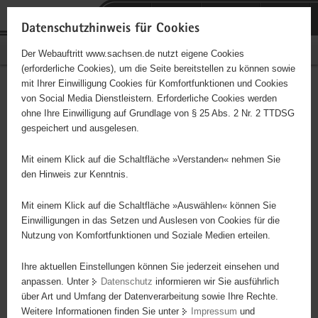
P
Portalübergreifende
o
H
Navigation
Datenschutzhinweis für Cookies
r
a
S
Bürgerschaftliches Engagement
Der Webauftritt www.sachsen.de nutzt eigene Cookies
t
u
e
(erforderliche Cookies), um die Seite bereitstellen zu können sowie
a
p
r
mit Ihrer Einwilligung Cookies für Komfortfunktionen und Cookies
l
t
v
Ostra e.V.
Hauptinhalt
von Social Media Dienstleistern. Erforderliche Cookies werden
ü
i
i
ohne Ihre Einwilligung auf Grundlage von § 25 Abs. 2 Nr. 2 TTDSG
b
n
c
Träger: eingetragener Verein - e. V.
gespeichert und ausgelesen.
e
h
e
r
a
Mit einem Klick auf die Schaltfläche »Verstanden« nehmen Sie
Diese Initiative ist besonders für Kinder und
g
l
den Hinweis zur Kenntnis.
Jugendliche geeignet.
r
t
e
Mit einem Klick auf die Schaltfläche »Auswählen« können Sie
i
Einwilligungen in das Setzen und Auslesen von Cookies für die
Die Förderung von Bildung, Kunst und Kultur. Der Verein will damit
Nutzung von Komfortfunktionen und Soziale Medien erteilen.
f
einen Beitrag zur Entfaltung freien Denkens und solidarischen
e
Handelns im humanistischen, demokratischen und
Ihre aktuellen Einstellungen können Sie jederzeit einsehen und
n
völkerverbindendem Sinne leisten. Im gemeinschaftlichen und
anpassen. Unter
Datenschutz
informieren wir Sie ausführlich
d
über Art und Umfang der Datenverarbeitung sowie Ihre Rechte.
offenen Garten werden gärtnerische Fähigkeiten erschlossen und
e
Weitere Informationen finden Sie unter
Impressum
und
weitergegeben.
N