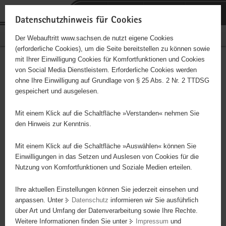
P
Portalübergreifende
o
H
Navigation
Datenschutzhinweis für Cookies
r
a
S
Bürgerschaftliches Engagement
Der Webauftritt www.sachsen.de nutzt eigene Cookies
t
u
e
(erforderliche Cookies), um die Seite bereitstellen zu können sowie
a
p
r
mit Ihrer Einwilligung Cookies für Komfortfunktionen und Cookies
l
t
v
Tierschutzverein
Hauptinhalt
von Social Media Dienstleistern. Erforderliche Cookies werden
ü
i
i
ohne Ihre Einwilligung auf Grundlage von § 25 Abs. 2 Nr. 2 TTDSG
Dippoldiswalde und
b
n
c
gespeichert und ausgelesen.
e
h
e
Umgebung e.V.
r
a
Mit einem Klick auf die Schaltfläche »Verstanden« nehmen Sie
g
l
den Hinweis zur Kenntnis.
Träger: eingetragener Verein - e. V.
r
t
e
Mit einem Klick auf die Schaltfläche »Auswählen« können Sie
Der Verein wurde 1997 gegründet und ist mit der Vereinsregister-
i
Einwilligungen in das Setzen und Auslesen von Cookies für die
Nr.: 40781 beim Landgericht Dresden eingetragen. Er betreibt das
Nutzung von Komfortfunktionen und Soziale Medien erteilen.
f
Tierheim in Reichstädt, Am Hofbusch 3a, 01744 Dippoldiswalde OT
e
Reichstädt, als Eigentümer. Das Tierheim wurde am 15.06.2002
Ihre aktuellen Einstellungen können Sie jederzeit einsehen und
n
eröffnet und erhielt zu Beginn des Jahres 2013 durch den
anpassen. Unter
Datenschutz
informieren wir Sie ausführlich
d
Deutschen Tierschutzbund e.V. die Plakette "Tierheim nach den
über Art und Umfang der Datenverarbeitung sowie Ihre Rechte.
e
Weitere Informationen finden Sie unter
Impressum
und
Richtlinien des Deutschen Tierschutzbundes" verliehen. Der
N