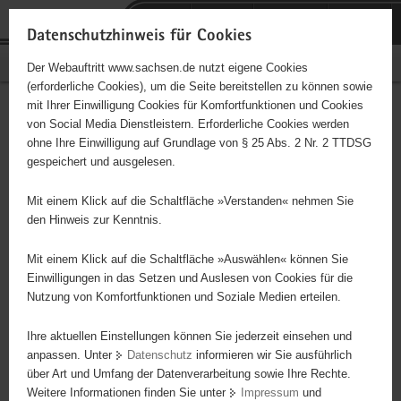
P
Portalübergreifende
o
H
Navigation
Datenschutzhinweis für Cookies
r
a
S
Bürgerschaftliches Engagement
Der Webauftritt www.sachsen.de nutzt eigene Cookies
t
u
e
(erforderliche Cookies), um die Seite bereitstellen zu können sowie
a
p
r
mit Ihrer Einwilligung Cookies für Komfortfunktionen und Cookies
l
t
v
Cashflow Club Dresden e.V.
Hauptinhalt
von Social Media Dienstleistern. Erforderliche Cookies werden
ü
i
i
ohne Ihre Einwilligung auf Grundlage von § 25 Abs. 2 Nr. 2 TTDSG
b
n
c
Träger: eingetragener Verein - e. V.
gespeichert und ausgelesen.
e
h
e
r
a
Mit einem Klick auf die Schaltfläche »Verstanden« nehmen Sie
Diese Initiative ist besonders für Kinder und
g
l
den Hinweis zur Kenntnis.
Jugendliche geeignet.
r
t
e
Mit einem Klick auf die Schaltfläche »Auswählen« können Sie
i
Einwilligungen in das Setzen und Auslesen von Cookies für die
Der Verein bildet finanziell weiter und vermittelt Wissen über
Nutzung von Komfortfunktionen und Soziale Medien erteilen.
f
Finanzen und Finanzielle Intelligenz.
e
Ihre aktuellen Einstellungen können Sie jederzeit einsehen und
n
anpassen. Unter
Datenschutz
informieren wir Sie ausführlich
d
über Art und Umfang der Datenverarbeitung sowie Ihre Rechte.
e
Weitere Informationen finden Sie unter
Impressum
und
N