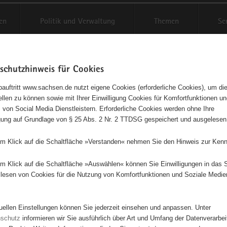
en
Politik und Verwaltung
Themen
Se
schutzhinweis für Cookies
Schriftgröße anpassen
Kontr
auftritt www.sachsen.de nutzt eigene Cookies (erforderliche Cookies), um die
tellen zu können sowie mit Ihrer Einwilligung Cookies für Komfortfunktionen u
tkinder e.V.
t
 von Social Media Dienstleistern. Erforderliche Cookies werden ohne Ihre
igung auf Grundlage von § 25 Abs. 2 Nr. 2 TTDSG gespeichert und ausgelesen
ngetragener Verein - e. V.
em Klick auf die Schaltfläche »Verstanden« nehmen Sie den Hinweis zur Kenn
Diese Initiative ist besonders für Kinder und Jugendliche geeignet.
em Klick auf die Schaltfläche »Auswählen« können Sie Einwilligungen in das 
lesen von Cookies für die Nutzung von Komfortfunktionen und Soziale Medie
sion ist es, Kinder und Jugendliche von Beginn ihrer Entwicklung an z
en, sich selbst gegenüber empathisch und achtsam zu sein und dies al
tuellen Einstellungen können Sie jederzeit einsehen und anpassen. Unter
les Lebenswerkzeug zur Verfügung zu haben. Da der Prozess stets als
nschutz
informieren wir Sie ausführlich über Art und Umfang der Datenverarbe
cher Lernprozess zu sehen ist, gilt es, die Erwachsenen von Anbeginn m