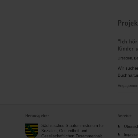
Projek
"Ich hör
Kinder 
Dresden, Be
Wir suchen
Buchhaltun
Engagementb
"Ich
höre
Service
mir
Herausgeber
Service
zu"
nach
Sächsisches Staatsministerium für
Übersic
Keil
Soziales, Gesundheit und
Impres
Gesellschaftlichen Zusammenhalt
-