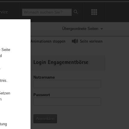
Suchbegriff
rvice
Suche starten
Übergeordnete Seiten
ast erhöhen
Animationen stoppen
Seite vorlesen
 Seite
nd
Weitere
Login Engagementbörse
Informationen
.
Nutzername
tnis.
Setzen
Passwort
n
u
s
Anmelden
itung
it