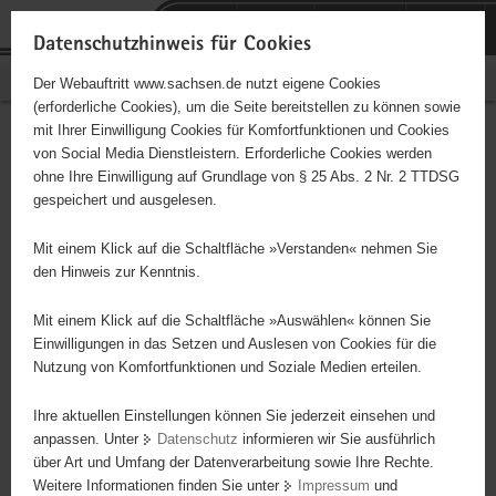
P
Portalübergreifende
o
H
Navigation
Datenschutzhinweis für Cookies
r
a
S
Bürgerschaftliches Engagement
Der Webauftritt www.sachsen.de nutzt eigene Cookies
t
u
e
(erforderliche Cookies), um die Seite bereitstellen zu können sowie
a
p
r
mit Ihrer Einwilligung Cookies für Komfortfunktionen und Cookies
l
t
v
Bürgeruni e.V.
Hauptinhalt
von Social Media Dienstleistern. Erforderliche Cookies werden
ü
i
i
ohne Ihre Einwilligung auf Grundlage von § 25 Abs. 2 Nr. 2 TTDSG
b
n
c
Träger: eingetragener Verein - e. V.
gespeichert und ausgelesen.
e
h
e
r
a
In sozialwissenschaftlicher Sicht ist die Bürgeruni ein sogenannter
Mit einem Klick auf die Schaltfläche »Verstanden« nehmen Sie
g
l
„dritter Ort“ jenseits von beruflichem Kontext und privater
den Hinweis zur Kenntnis.
r
t
Lebenswelt. Praktisch bedeutet dies, dass Bürger*Innen sich in
e
moderierten Veranstaltungen zu akuten gesellschaftlichen Fragen
Mit einem Klick auf die Schaltfläche »Auswählen« können Sie
i
Einwilligungen in das Setzen und Auslesen von Cookies für die
verständigen und die als bedeutsam empfundenen
Nutzung von Komfortfunktionen und Soziale Medien erteilen.
f
Problemlösebedarfe sowie Lösungsansätze in Projektarbeitszirkeln
e
mit wissenschaftlichen Methoden bearbeiten. Im Unterschied zu
Ihre aktuellen Einstellungen können Sie jederzeit einsehen und
n
traditionellen Bildungseinrichtungen überlassen wir die
anpassen. Unter
Datenschutz
informieren wir Sie ausführlich
d
Implementierung der Projekte, Produktionen und Prototypen nicht
über Art und Umfang der Datenverarbeitung sowie Ihre Rechte.
e
dem Selbstlauf, geschweige Zufall. Eine der Stärken unserer
Weitere Informationen finden Sie unter
Impressum
und
N