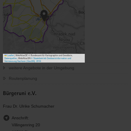
Leaflet
|
WebAtlasDE © Bundesamt für Kartographie und Geodäsie,
Datenquellen
, WebAtlasSN
© Staatsbetrieb Geobasisinformation und
Vermessung Sachsen (GeoSN), 2016
weitere Angebote in der Umgebung
Routenplanung
Bürgeruni e.V.
Frau Dr. Ulrike Schumacher
Anschrift:
Villingenring 20