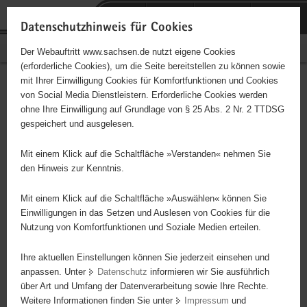
P
Portalübergreifende
o
H
Navigation
Datenschutzhinweis für Cookies
r
a
S
Bürgerschaftliches Engagement
Der Webauftritt www.sachsen.de nutzt eigene Cookies
t
u
e
(erforderliche Cookies), um die Seite bereitstellen zu können sowie
a
p
r
mit Ihrer Einwilligung Cookies für Komfortfunktionen und Cookies
l
t
v
SG Grün-Weiß Dresden (Abt.
Hauptinhalt
von Social Media Dienstleistern. Erforderliche Cookies werden
ü
i
i
ohne Ihre Einwilligung auf Grundlage von § 25 Abs. 2 Nr. 2 TTDSG
Schach)
b
n
c
gespeichert und ausgelesen.
e
h
e
Träger: eingetragener Verein - e. V.
r
a
Mit einem Klick auf die Schaltfläche »Verstanden« nehmen Sie
g
l
den Hinweis zur Kenntnis.
r
t
Diese Initiative ist besonders für Kinder und
e
Mit einem Klick auf die Schaltfläche »Auswählen« können Sie
Jugendliche geeignet.
i
Einwilligungen in das Setzen und Auslesen von Cookies für die
Nutzung von Komfortfunktionen und Soziale Medien erteilen.
f
e
Schachabteilung eines Gesamtvereines Nachwuchstraining in
Ihre aktuellen Einstellungen können Sie jederzeit einsehen und
n
mehreren Gruppen für Kinder ab dem Vorschulalter freitags 17:00
anpassen. Unter
Datenschutz
informieren wir Sie ausführlich
d
– 18:30 Uhr Erwachsenentraining freitags ab 19:30 Uhr
über Art und Umfang der Datenverarbeitung sowie Ihre Rechte.
e
Weitere Informationen finden Sie unter
Impressum
und
N