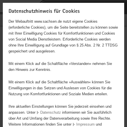
P
Portalübergreifende
o
H
Navigation
Datenschutzhinweis für Cookies
r
a
S
Bürgerschaftliches Engagement
Der Webauftritt www.sachsen.de nutzt eigene Cookies
t
u
e
(erforderliche Cookies), um die Seite bereitstellen zu können sowie
a
p
r
mit Ihrer Einwilligung Cookies für Komfortfunktionen und Cookies
l
t
v
Ökumenischer Kindergarten
Hauptinhalt
von Social Media Dienstleistern. Erforderliche Cookies werden
ü
i
i
ohne Ihre Einwilligung auf Grundlage von § 25 Abs. 2 Nr. 2 TTDSG
Meißen e.V.
b
n
c
gespeichert und ausgelesen.
e
h
e
Träger: eingetragener Verein - e. V.
r
a
Mit einem Klick auf die Schaltfläche »Verstanden« nehmen Sie
g
l
den Hinweis zur Kenntnis.
r
t
Diese Initiative ist besonders für Kinder und
e
Mit einem Klick auf die Schaltfläche »Auswählen« können Sie
Jugendliche geeignet.
i
Einwilligungen in das Setzen und Auslesen von Cookies für die
Nutzung von Komfortfunktionen und Soziale Medien erteilen.
f
e
Kindergarten basierend auf einer Elterninitiative
Ihre aktuellen Einstellungen können Sie jederzeit einsehen und
n
anpassen. Unter
Datenschutz
informieren wir Sie ausführlich
d
über Art und Umfang der Datenverarbeitung sowie Ihre Rechte.
e
Weitere Informationen finden Sie unter
Impressum
und
N