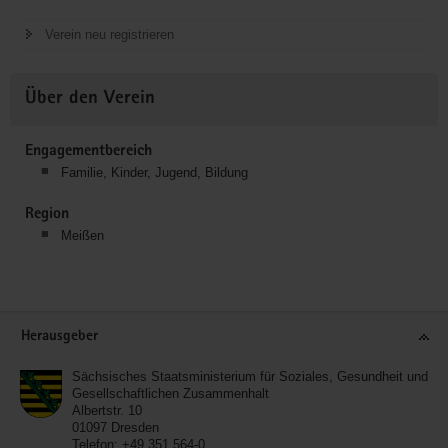
Verein neu registrieren
Über den Verein
Engagementbereich
Familie, Kinder, Jugend, Bildung
Region
Meißen
Service
Herausgeber
Sächsisches Staatsministerium für Soziales, Gesundheit und
Gesellschaftlichen Zusammenhalt
Albertstr. 10
01097
Dresden
Telefon:
+49 351 564-0