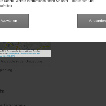
hre Rechte. Weitere Informationen finden Sie unter
Impressum
und
Herr Frank Knobloch
refreiheit
.
Anschrift:
Hauptstraße 20 A
Auswählen
Verstanden
02943 Boxberg/O.L. OT Uhy
Telefon:
0171/4138016
asDE © Bundesamt für Kartographie und Geodäsie,
bAtlasSN
© Staatsbetrieb Geobasisinformation und
sen (GeoSN), 2016
e Angebote in der Umgebung
planung
te
he Ortschronik