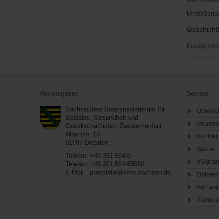
Uhyst/Spree
Geschichtl
Engagementb
Sorbische
Ortschroni
Service
Herausgeber
Service
Sächsisches Staatsministerium für
Übersic
Soziales, Gesundheit und
Impres
Gesellschaftlichen Zusammenhalt
Albertstr. 10
Kontakt
01097
Dresden
Suche
Telefon:
+49 351 564-0
eSignat
Telefax:
+49 351 564-55060
E-Mail:
poststelle@sms.sachsen.de
Datensc
Barriere
Transpa