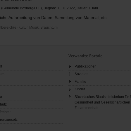
 (Gemeinde Boxberg/O.L.), Beginn: 01.01.2022, Dauer: 1 Jahr
iche Aufarbeitung von Daten, Sammlung von Material, etc.
ereich(e) Kultur, Musik, Brauchtum
k
Verwandte Portale
ht
Publikationen
sum
Soziales
Familie
Kinder
ur
Sächsisches Staatsministerium für 
Gesundheit und Gesellschaftlichen
hutz
Zusammenhalt
freiheit
renzgesetz