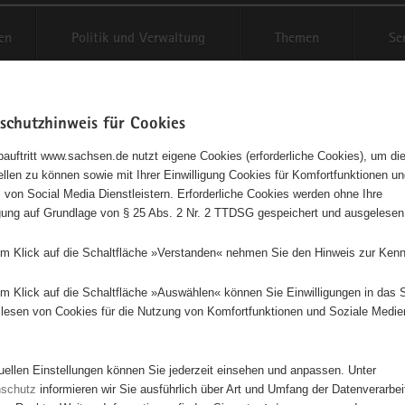
en
Politik und Verwaltung
Themen
Se
schutzhinweis für Cookies
Schriftgröße anpassen
Kontr
auftritt www.sachsen.de nutzt eigene Cookies (erforderliche Cookies), um die
tellen zu können sowie mit Ihrer Einwilligung Cookies für Komfortfunktionen u
RODKA 1921 e.V.
t
 von Social Media Dienstleistern. Erforderliche Cookies werden ohne Ihre
igung auf Grundlage von § 25 Abs. 2 Nr. 2 TTDSG gespeichert und ausgelesen
ngetragener Verein - e. V.
em Klick auf die Schaltfläche »Verstanden« nehmen Sie den Hinweis zur Kenn
Diese Initiative ist besonders für Kinder und Jugendliche geeignet.
em Klick auf die Schaltfläche »Auswählen« können Sie Einwilligungen in das 
lesen von Cookies für die Nutzung von Komfortfunktionen und Soziale Medie
und Pflegen einer sorbischen Ortschronik.
tuellen Einstellungen können Sie jederzeit einsehen und anpassen. Unter
ZAHRODKA 1921 e.V.
nschutz
informieren wir Sie ausführlich über Art und Umfang der Datenverarbe