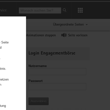
Suchbegriff
rvice
Suche starten
Übergeordnete Seiten
ast erhöhen
Animationen stoppen
Seite vorlesen
 Seite
nd
Weitere
Login Engagementbörse
Informationen
.
Nutzername
tnis.
Setzen
Passwort
n
Anmelden
itung