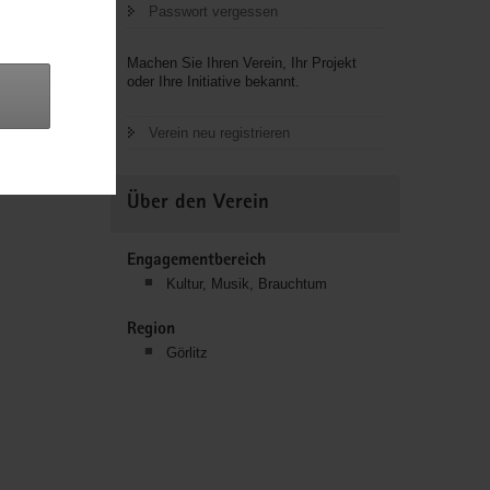
Passwort vergessen
Machen Sie Ihren Verein, Ihr Projekt
oder Ihre Initiative bekannt.
st/Spree
Verein neu registrieren
Über den Verein
Engagementbereich
Kultur, Musik, Brauchtum
Region
Görlitz