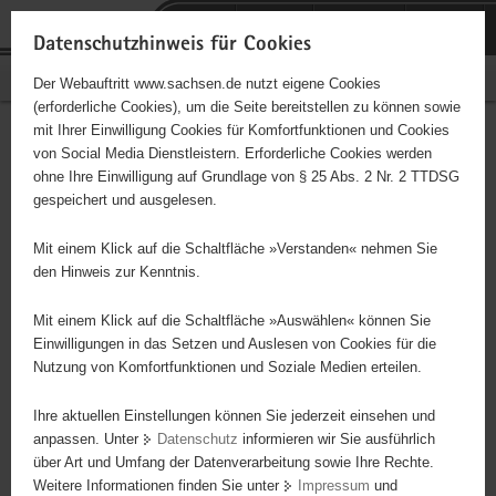
P
Portalübergreifende
o
H
Navigation
Datenschutzhinweis für Cookies
r
a
S
Bürgerschaftliches Engagement
Der Webauftritt www.sachsen.de nutzt eigene Cookies
t
u
e
(erforderliche Cookies), um die Seite bereitstellen zu können sowie
a
p
r
mit Ihrer Einwilligung Cookies für Komfortfunktionen und Cookies
l
t
v
ATW Dresden
Hauptinhalt
von Social Media Dienstleistern. Erforderliche Cookies werden
ü
i
i
ohne Ihre Einwilligung auf Grundlage von § 25 Abs. 2 Nr. 2 TTDSG
b
n
c
Träger: eingetragener Verein - e. V.
gespeichert und ausgelesen.
e
h
e
r
a
Mit einem Klick auf die Schaltfläche »Verstanden« nehmen Sie
Diese Initiative ist besonders für Kinder und
g
l
den Hinweis zur Kenntnis.
Jugendliche geeignet.
r
t
e
Mit einem Klick auf die Schaltfläche »Auswählen« können Sie
i
Einwilligungen in das Setzen und Auslesen von Cookies für die
Sportverein, Aerobic & Tanzwerkstatt
Nutzung von Komfortfunktionen und Soziale Medien erteilen.
f
e
Ihre aktuellen Einstellungen können Sie jederzeit einsehen und
n
anpassen. Unter
Datenschutz
informieren wir Sie ausführlich
d
über Art und Umfang der Datenverarbeitung sowie Ihre Rechte.
e
Weitere Informationen finden Sie unter
Impressum
und
N