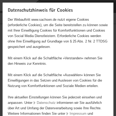
P
Portalübergreifende
o
H
Navigation
Datenschutzhinweis für Cookies
r
a
S
Bürgerschaftliches Engagement
Der Webauftritt www.sachsen.de nutzt eigene Cookies
t
u
e
(erforderliche Cookies), um die Seite bereitstellen zu können sowie
a
p
r
mit Ihrer Einwilligung Cookies für Komfortfunktionen und Cookies
l
t
v
Alte Hoffnung Erbstolln e.V.
Hauptinhalt
von Social Media Dienstleistern. Erforderliche Cookies werden
ü
i
i
ohne Ihre Einwilligung auf Grundlage von § 25 Abs. 2 Nr. 2 TTDSG
b
n
c
Träger: eingetragener Verein - e. V.
gespeichert und ausgelesen.
e
h
e
r
a
Besucherbergwerk Alte Hoffnung Erbstolln Pflege und Erhaltung
Mit einem Klick auf die Schaltfläche »Verstanden« nehmen Sie
g
l
bergmännischer Sachzeugen, Kunst und Kultur der Bergleute
den Hinweis zur Kenntnis.
r
t
e
Mit einem Klick auf die Schaltfläche »Auswählen« können Sie
i
Einwilligungen in das Setzen und Auslesen von Cookies für die
Nutzung von Komfortfunktionen und Soziale Medien erteilen.
f
e
Ihre aktuellen Einstellungen können Sie jederzeit einsehen und
n
anpassen. Unter
Datenschutz
informieren wir Sie ausführlich
d
über Art und Umfang der Datenverarbeitung sowie Ihre Rechte.
e
Weitere Informationen finden Sie unter
Impressum
und
N