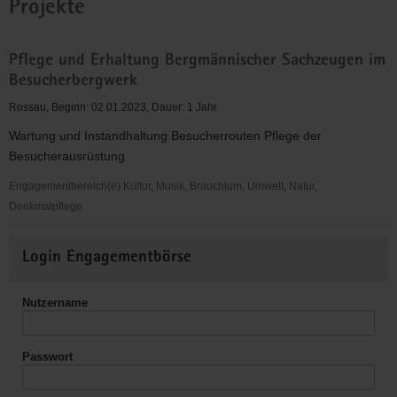
Projekte
Pflege und Erhaltung Bergmännischer Sachzeugen im
Besucherbergwerk
Rossau, Beginn: 02.01.2023, Dauer: 1 Jahr
Wartung und Instandhaltung Besucherrouten Pflege der
Besucherausrüstung
Engagementbereich(e) Kultur, Musik, Brauchtum, Umwelt, Natur,
Denkmalpflege
Pflege
Weitere
und
Login Engagementbörse
Informationen
Erhaltung
Bergmännischer
Nutzername
Sachzeugen
im
Besucherbergwerk
Passwort