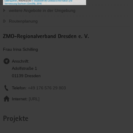
Datenquellen
, WebAtlasSN
© Staatsbetrieb Geobasisinformation und
Vermessung Sachsen (GeoSN), 2016
weitere Angebote in der Umgebung
Routenplanung
ZMO-Regionalverband Dresden e. V.
Frau Irina Schilling
Anschrift:
Adolfstraße 1
01139 Dresden
Telefon:
+49 176 576 29 803
Internet:
[URL]
Projekte