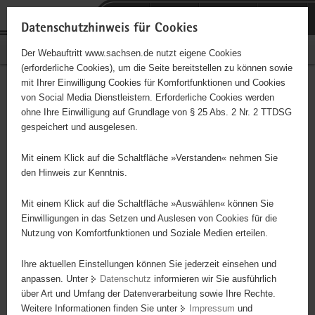
P
Portalübergreifende
o
H
Navigation
Datenschutzhinweis für Cookies
r
a
S
Bürgerschaftliches Engagement
Der Webauftritt www.sachsen.de nutzt eigene Cookies
t
u
e
(erforderliche Cookies), um die Seite bereitstellen zu können sowie
a
p
r
mit Ihrer Einwilligung Cookies für Komfortfunktionen und Cookies
l
t
v
ZMO-Regionalverband
Hauptinhalt
von Social Media Dienstleistern. Erforderliche Cookies werden
ü
i
i
ohne Ihre Einwilligung auf Grundlage von § 25 Abs. 2 Nr. 2 TTDSG
Dresden e. V.
b
n
c
gespeichert und ausgelesen.
e
h
e
Träger: eingetragener Verein - e. V.
r
a
Mit einem Klick auf die Schaltfläche »Verstanden« nehmen Sie
g
l
den Hinweis zur Kenntnis.
r
t
Diese Initiative ist besonders für Kinder und
e
Mit einem Klick auf die Schaltfläche »Auswählen« können Sie
Jugendliche geeignet.
i
Einwilligungen in das Setzen und Auslesen von Cookies für die
Nutzung von Komfortfunktionen und Soziale Medien erteilen.
f
e
Wir sind der ZMO Regionalverband Dresden e. V. und sind im
Ihre aktuellen Einstellungen können Sie jederzeit einsehen und
n
Kreativzentrum „Omnibus“ beheimatet. Unter unserem Dach
anpassen. Unter
Datenschutz
informieren wir Sie ausführlich
d
arbeiten mehrere Arbeitsgemeinschaften, wie Chor, Orchester,
über Art und Umfang der Datenverarbeitung sowie Ihre Rechte.
e
Tanzkollektiv, Theatergruppe, Künstlerkreis, Yoga-Gruppen,
Weitere Informationen finden Sie unter
Impressum
und
N