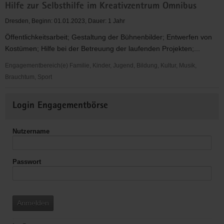
Hilfe zur Selbsthilfe im Kreativzentrum Omnibus
Dresden, Beginn: 01.01.2023, Dauer: 1 Jahr
Öffentlichkeitsarbeit; Gestaltung der Bühnenbilder; Entwerfen von
Kostümen; Hilfe bei der Betreuung der laufenden Projekten;...
Engagementbereich(e) Familie, Kinder, Jugend, Bildung, Kultur, Musik,
Brauchtum, Sport
Hilfe
Weitere
zur
Login Engagementbörse
Informationen
Selbsthilfe
im
Nutzername
Kreativzentrum
Omnibus
Passwort
Anmelden