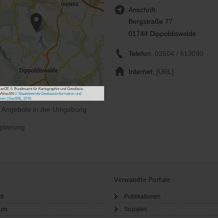
Anschrift:
Bergstraße 77
01744 Dippoldiswalde
Telefon:
03504 / 613090
Internet:
[URL]
asDE © Bundesamt für Kartographie und Geodäsie,
bAtlasSN
© Staatsbetrieb Geobasisinformation und
sen (GeoSN), 2016
e Angebote in der Umgebung
planung
Verwandte Portale
ht
Publikationen
sum
Soziales