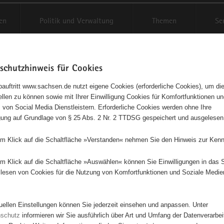
en
Politik und Verwaltung
Themen
Se
schutzhinweis für Cookies
Schriftgröße anpassen
Kontr
auftritt www.sachsen.de nutzt eigene Cookies (erforderliche Cookies), um die
tellen zu können sowie mit Ihrer Einwilligung Cookies für Komfortfunktionen u
Frohsinn Seifersdorf e.V.
t
 von Social Media Dienstleistern. Erforderliche Cookies werden ohne Ihre
igung auf Grundlage von § 25 Abs. 2 Nr. 2 TTDSG gespeichert und ausgelesen
ngetragener Verein - e. V.
em Klick auf die Schaltfläche »Verstanden« nehmen Sie den Hinweis zur Kenn
Diese Initiative ist besonders für Kinder und Jugendliche geeignet.
em Klick auf die Schaltfläche »Auswählen« können Sie Einwilligungen in das 
lesen von Cookies für die Nutzung von Komfortfunktionen und Soziale Medie
ohsinn Seifersdorf e.V. ist ein lebendiger und engagierter Sportverein,
z in Seifersdorf hat. Seit seiner Gründung 1878 hat sich der Verein zu 
tuellen Einstellungen können Sie jederzeit einsehen und anpassen. Unter
sozialen und sportlichen Mittelpunkt in der Region entwickelt. Mit einer
nschutz
informieren wir Sie ausführlich über Art und Umfang der Datenverarbe
, die bis ins frühe 20. Jahrhundert zurückreicht, hat der Verein eine st