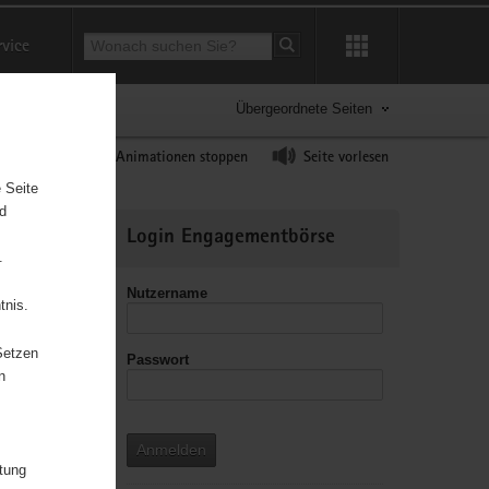
Suchbegriff
rvice
Suche starten
Übergeordnete Seiten
ast erhöhen
Animationen stoppen
Seite vorlesen
 Seite
nd
Weitere
Login Engagementbörse
Informationen
.
Nutzername
tnis.
Setzen
Passwort
n
 der
einem
Anmelden
 reichen
itung
arke