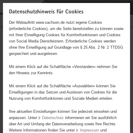
P
Portalübergreifende
o
H
Navigation
Datenschutzhinweis für Cookies
r
a
S
Bürgerschaftliches Engagement
Der Webauftritt www.sachsen.de nutzt eigene Cookies
t
u
e
(erforderliche Cookies), um die Seite bereitstellen zu können sowie
a
p
r
mit Ihrer Einwilligung Cookies für Komfortfunktionen und Cookies
l
t
v
Treff.Gegenüber
Hauptinhalt
von Social Media Dienstleistern. Erforderliche Cookies werden
ü
i
i
ohne Ihre Einwilligung auf Grundlage von § 25 Abs. 2 Nr. 2 TTDSG
b
n
c
Träger: ev. luth. Versöhnungskirchgemeinde
gespeichert und ausgelesen.
e
h
e
r
a
Mit einem Klick auf die Schaltfläche »Verstanden« nehmen Sie
Diese Initiative ist besonders für Kinder und
g
l
den Hinweis zur Kenntnis.
Jugendliche geeignet.
r
t
e
Mit einem Klick auf die Schaltfläche »Auswählen« können Sie
i
Einwilligungen in das Setzen und Auslesen von Cookies für die
Mit dem Treff.Gegenüber engagieren wir uns im Stadtteil
Nutzung von Komfortfunktionen und Soziale Medien erteilen.
f
Chrieschwitz in Plauen sozial und diakonisch. Wir bieten den
e
Menschen dort einen Treffpunkt in dem ihnen wertschätzend
Ihre aktuellen Einstellungen können Sie jederzeit einsehen und
n
begegnet wird. Sie erhalten dort warme Mahlzeiten, Kaffee und
anpassen. Unter
Datenschutz
informieren wir Sie ausführlich
d
über Art und Umfang der Datenverarbeitung sowie Ihre Rechte.
Kuchen, kulturelle und soziale Angebote.
e
Weitere Informationen finden Sie unter
Impressum
und
N