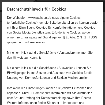
P
Portalübergreifende
o
H
Navigation
Datenschutzhinweis für Cookies
r
a
S
Bürgerschaftliches Engagement
Der Webauftritt www.sachsen.de nutzt eigene Cookies
t
u
e
(erforderliche Cookies), um die Seite bereitstellen zu können sowie
a
p
r
mit Ihrer Einwilligung Cookies für Komfortfunktionen und Cookies
l
t
v
Am Weißeweg 23 e.V.
Hauptinhalt
von Social Media Dienstleistern. Erforderliche Cookies werden
ü
i
i
ohne Ihre Einwilligung auf Grundlage von § 25 Abs. 2 Nr. 2 TTDSG
b
n
c
Träger: eingetragener Verein - e. V.
gespeichert und ausgelesen.
e
h
e
r
a
Der Verein Am Weißeweg 23 hat sich gegründet, um das älteste
Mit einem Klick auf die Schaltfläche »Verstanden« nehmen Sie
g
l
Umgebindehaus von 1614 vor dem Abriss zu retten. Das Haus
den Hinweis zur Kenntnis.
r
t
wurde behutsam instandgesetzt und ist heute ein Schauhaus zur
e
Umgebindebauweise. Wir bieten Führungen an. Dazu suchen wir
Mit einem Klick auf die Schaltfläche »Auswählen« können Sie
i
Einwilligungen in das Setzen und Auslesen von Cookies für die
Leute, die sich beim Öffnen des Hauses beteiligen, beim Hausputz
Nutzung von Komfortfunktionen und Soziale Medien erteilen.
f
mitmachen oder einfach interessiert die Umgebindebauweise retten
e
und schützen wollen.
Ihre aktuellen Einstellungen können Sie jederzeit einsehen und
n
anpassen. Unter
Datenschutz
informieren wir Sie ausführlich
d
über Art und Umfang der Datenverarbeitung sowie Ihre Rechte.
e
Weitere Informationen finden Sie unter
Impressum
und
N