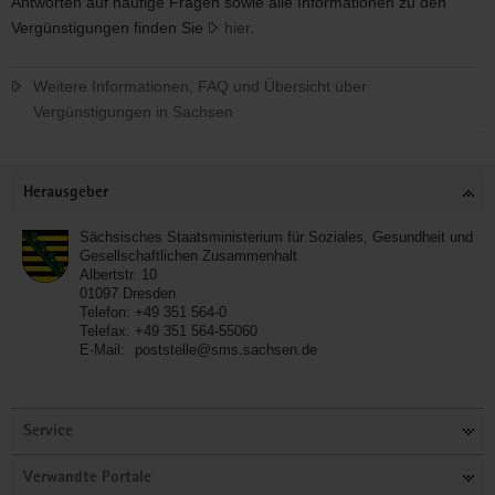
Antworten auf häufige Fragen sowie alle Informationen zu den
Vergünstigungen finden Sie
hier
.
Weitere Informationen, FAQ und Übersicht über
Vergünstigungen in Sachsen
Footer-
Herausgeber
Bereich
Sächsisches Staatsministerium für Soziales, Gesundheit und
Gesellschaftlichen Zusammenhalt
Albertstr. 10
01097
Dresden
Telefon:
+49 351 564-0
Telefax:
+49 351 564-55060
E-Mail:
poststelle@sms.sachsen.de
Service
Verwandte Portale