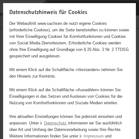
P
P
H
F
o
o
a
o
Datenschutzhinweis für Cookies
r
r
u
o
Bürgerschaftliches Engagement
Der Webauftritt www.sachsen.de nutzt eigene Cookies
t
t
p
t
(erforderliche Cookies), um die Seite bereitstellen zu können sowie
a
a
t
e
mit Ihrer Einwilligung Cookies für Komfortfunktionen und Cookies
l
l
i
r
Digitale Ehrenamtskarte und
Hauptinhalt
von Social Media Dienstleistern. Erforderliche Cookies werden
ü
n
n
-
ohne Ihre Einwilligung auf Grundlage von § 25 Abs. 2 Nr. 2 TTDSG
App
b
a
h
B
gespeichert und ausgelesen.
e
v
a
e
r
i
l
r
Mit einem Klick auf die Schaltfläche »Verstanden« nehmen Sie
Die Sächsische Ehrenamtskarte
g
g
t
e
den Hinweis zur Kenntnis.
ist ein sichtbares Zeichen des
r
a
i
Dankes und der Anerkennung
e
t
c
Mit einem Klick auf die Schaltfläche »Auswählen« können Sie
für das freiwillige Engagement
i
i
h
Einwilligungen in das Setzen und Auslesen von Cookies für die
der Bürgerinnen und Bürger im
Nutzung von Komfortfunktionen und Soziale Medien erteilen.
f
o
Alltag. Mit dem landesweiten
e
n
Ihre aktuellen Einstellungen können Sie jederzeit einsehen und
Programm drücken
n
anpassen. Unter
Datenschutz
informieren wir Sie ausführlich
Vergünstigungsanbieter aus
d
über Art und Umfang der Datenverarbeitung sowie Ihre Rechte.
den Bereichen Staat, Wirtschaft
e
© NRW
Weitere Informationen finden Sie unter
Impressum
und
und Kommune ihre
N