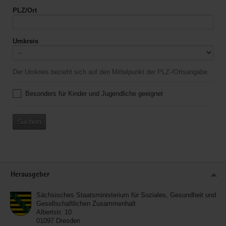
PLZ/Ort
Umkreis
Der Umkreis bezieht sich auf den Mittelpunkt der PLZ-/Ortsangabe.
Besonders für Kinder und Jugendliche geeignet
Suchen
Service
Herausgeber
Sächsisches Staatsministerium für Soziales, Gesundheit und
Gesellschaftlichen Zusammenhalt
Albertstr. 10
01097
Dresden