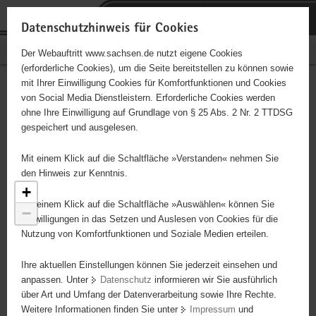
P
Portalübergreifende
o
H
Navigation
Datenschutzhinweis für Cookies
r
a
S
Bürgerschaftliches Engagement
Der Webauftritt www.sachsen.de nutzt eigene Cookies
t
u
e
(erforderliche Cookies), um die Seite bereitstellen zu können sowie
a
p
r
mit Ihrer Einwilligung Cookies für Komfortfunktionen und Cookies
l
t
v
Engagementbörse
Hauptinhalt
von Social Media Dienstleistern. Erforderliche Cookies werden
ü
i
i
ohne Ihre Einwilligung auf Grundlage von § 25 Abs. 2 Nr. 2 TTDSG
b
n
c
gespeichert und ausgelesen.
e
h
e
Ergebnisse als Liste anzeigen
r
a
451
Mit einem Klick auf die Schaltfläche »Verstanden« nehmen Sie
g
l
den Hinweis zur Kenntnis.
r
t
+
e
Mit einem Klick auf die Schaltfläche »Auswählen« können Sie
−
i
Einwilligungen in das Setzen und Auslesen von Cookies für die
Nutzung von Komfortfunktionen und Soziale Medien erteilen.
f
e
Ihre aktuellen Einstellungen können Sie jederzeit einsehen und
n
anpassen. Unter
Datenschutz
informieren wir Sie ausführlich
d
über Art und Umfang der Datenverarbeitung sowie Ihre Rechte.
e
Weitere Informationen finden Sie unter
Impressum
und
N