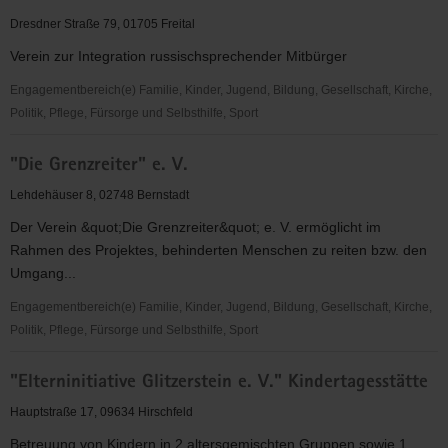
Initiative
Dresdner Straße 79, 01705 Freital
Dresden
Verein zur Integration russischsprechender Mitbürger
e.V.
Engagementbereich(e) Familie, Kinder, Jugend, Bildung, Gesellschaft, Kirche,
Politik, Pflege, Fürsorge und Selbsthilfe, Sport
"Das
"Die Grenzreiter" e. V.
Zusammenleben"
e.V.
Lehdehäuser 8, 02748 Bernstadt
Der Verein &quot;Die Grenzreiter&quot; e. V. ermöglicht im
Rahmen des Projektes, behinderten Menschen zu reiten bzw. den
Umgang...
Engagementbereich(e) Familie, Kinder, Jugend, Bildung, Gesellschaft, Kirche,
Politik, Pflege, Fürsorge und Selbsthilfe, Sport
"Die
"Elterninitiative Glitzerstein e. V." Kindertagesstätte
Grenzreiter"
e.
Hauptstraße 17, 09634 Hirschfeld
V.
Betreuung von Kindern in 2 altersgemischten Gruppen sowie 1