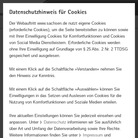
P
Portalübergreifende
o
H
Navigation
Datenschutzhinweis für Cookies
r
a
S
Bürgerschaftliches Engagement
Der Webauftritt www.sachsen.de nutzt eigene Cookies
t
u
e
(erforderliche Cookies), um die Seite bereitstellen zu können sowie
a
p
r
mit Ihrer Einwilligung Cookies für Komfortfunktionen und Cookies
l
t
v
Hauptinhalt
Engagementbörse
von Social Media Dienstleistern. Erforderliche Cookies werden
ü
i
i
ohne Ihre Einwilligung auf Grundlage von § 25 Abs. 2 Nr. 2 TTDSG
b
n
c
gespeichert und ausgelesen.
e
h
e
Ergebnisse auf Karte anzeigen
r
a
Mit einem Klick auf die Schaltfläche »Verstanden« nehmen Sie
g
l
den Hinweis zur Kenntnis.
r
t
Alles
Initiativen
Projekte
e
Mit einem Klick auf die Schaltfläche »Auswählen« können Sie
Nach Alphabet
Nach Postleitzahl
i
Einwilligungen in das Setzen und Auslesen von Cookies für die
Nutzung von Komfortfunktionen und Soziale Medien erteilen.
f
e
Ihre aktuellen Einstellungen können Sie jederzeit einsehen und
4118 Suchergebnisse in »Gesellschaft, Kirche,
n
anpassen. Unter
Datenschutz
informieren wir Sie ausführlich
Politik«
d
über Art und Umfang der Datenverarbeitung sowie Ihre Rechte.
e
Weitere Informationen finden Sie unter
Impressum
und
N