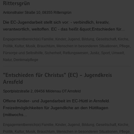
Rittersgrün
Christus"
(EC)
Antonsthaler Straße 10, 08355 Rittersgrün
-
Die EC-Jugendarbeit stellt sich vor: - verbindlich, kreativ,
Elbingeröder
verantwortlich, weltoffen. EC - das heißt &quot;Entschieden für...
Jugendverband
(EEC)
Engagementbereich(e) Familie, Kinder, Jugend, Bildung, Gesellschaft, Kirche,
Gruppe
Politik, Kultur, Musik, Brauchtum, Menschen in besonderen Situationen, Pflege,
Dresden
Fürsorge und Selbsthilfe, Sicherheit, Rettungswesen, Justiz, Sport, Umwelt,
Natur, Denkmalpflege
"Entschieden
"Entschieden für Christus" (EC) - Jugendkreis
für
Arnsfeld
Christus"
(EC)
Sportplatzstraße 2, 09456 Mildenau OT Arnsfeld
-
Offene Kinder- und Jugendarbeit im EC-Hüttl in Arnsfeld.
Jugendbund
Freizeitmöglichkeiten für Jugendliche an den Hüttltagen
Rittersgrün
(mittwochs...
Engagementbereich(e) Familie, Kinder, Jugend, Bildung, Gesellschaft, Kirche,
Politik, Kultur, Musik, Brauchtum, Menschen in besonderen Situationen, Pflege,