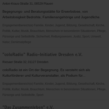
-
Anton-Kraus-Straße 31, 08529 Plauen
der
Begegnungs- und Beratungsstätte für Erwerbslose, von
Verein
Arbeitslosigkeit Bedrohte, Familienangehörige und Jugendliche.
für
Kultur,
Engagementbereich(e) Familie, Kinder, Jugend, Bildung, Gesellschaft, Kirche,
Bildung
Politik, Kultur, Musik, Brauchtum, Menschen in besonderen Situationen, Pflege,
und
Fürsorge und Selbsthilfe, Sicherheit, Rettungswesen, Justiz, Sport, Umwelt,
Begegnung
Natur, Denkmalpflege
e.
"ALSO"
V.
"coloRadio" Radio-Initiative Dresden e.V.
Plauen
e.
Riesaer Straße 32, 01127 Dresden
V.
coloRadio ist ein Ort der Begegnung. Es versteht sich als
Kulturförderer und Kulturveranstalter, als Podium für...
Engagementbereich(e) Familie, Kinder, Jugend, Bildung, Gesellschaft, Kirche,
Politik, Kultur, Musik, Brauchtum, Menschen in besonderen Situationen, Pflege,
Fürsorge und Selbsthilfe, Sport
"coloRadio"
"Das Zusammenleben" e.V.
Radio-