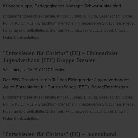
Krippengruppe, Pädagogisches Konzept: Schwerpunkte sind...
Engagementbereich(e) Familie, Kinder, Jugend, Bildung, Gesellschaft, Kirche,
Politik, Kultur, Musik, Brauchtum, Menschen in besonderen Situationen, Pflege,
Fürsorge und Selbsthilfe, Sicherheit, Rettungswesen, Justiz, Sport, Umwelt,
Natur, Denkmalpflege
"Elterninitiative
"Entschieden für Christus" (EC) - Elbingeröder
Glitzerstein
Jugendverband (EEC) Gruppe Dresden
e.
V."
Winterbergstraße 19, 01277 Dresden
Kindertagesstätte
Der EEC-Dresden ist ein Teil des Elbingeröder Jugendverbandes
&quot;Entschieden für Christus&quot; (EEC). &quot;Entschieden...
Engagementbereich(e) Familie, Kinder, Jugend, Bildung, Gesellschaft, Kirche,
Politik, Kultur, Musik, Brauchtum, Menschen in besonderen Situationen, Pflege,
Fürsorge und Selbsthilfe, Sicherheit, Rettungswesen, Justiz, Sport, Umwelt,
Natur, Denkmalpflege
"Entschieden
"Entschieden für Christus" (EC) - Jugendbund
für