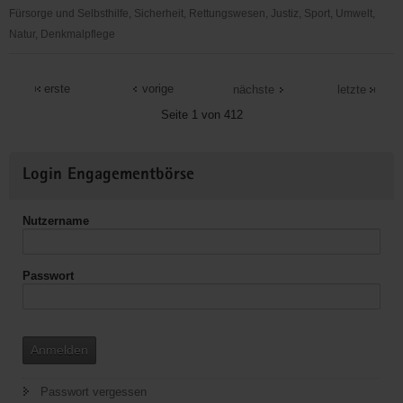
Fürsorge und Selbsthilfe, Sicherheit, Rettungswesen, Justiz, Sport, Umwelt,
Natur, Denkmalpflege
"Entschieden
für
erste
vorige
nächste
letzte
Christus"
Seite 1 von 412
(EC)
-
Weitere
Jugendkreis
Login Engagementbörse
Informationen
Arnsfeld
Nutzername
Passwort
Anmelden
Passwort vergessen